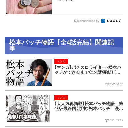
Recommended by
松本バッチ物語【全4話完結】関連記
事
マンガ
【マンガ】パチスロライター・松本バ
ッチができるまで（全4話/完結）【G
Wスペシャル】
2022.04.30
マンガ
【大人気再掲載】松本バッチ物語 第
4話・最終回（原案：松本バッチ 漫
画：かわすみひろし）
2021.02.22