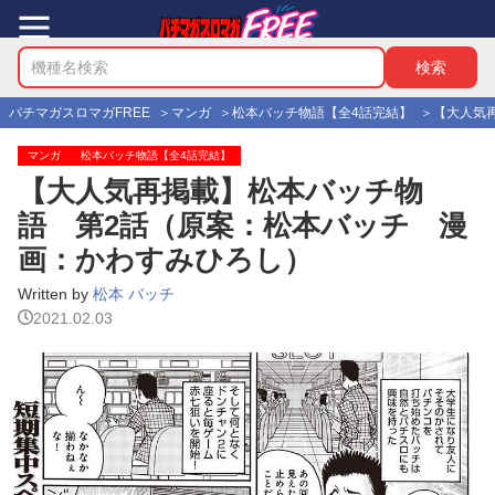
パチマガスロマガFREE
マンガ
松本バッチ物語【全4話完結】
【大人気
マンガ
松本バッチ物語【全4話完結】
【大人気再掲載】松本バッチ物
語 第2話（原案：松本バッチ 漫
画：かわすみひろし）
Written by
松本 バッチ
2021.02.03