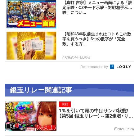
【真打 吉宗】メニュー画面による「設
定示唆・CZモード示唆・対戦相手示
唆」につい...
【昭和43年以前生まれはロト６この数
字を買うべき】6つの数字が「完全一
致」する方...
PR(株式会社MURA)
Recommended by
銀玉リレー関連記事
実戦
1％を引いて頭の中はサンバ状態！
【第5回 銀玉リレー】～第2走者・りん
か隊長 編～
2021.05.26