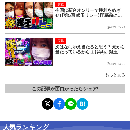
実戦
今回は新台オンリーで勝利をめざ
せ！【第5回 銀玉リレー】開幕前に前
回のあらすじ
2021.05.24
実戦
虎はなにゆえ当たると思う？ 元から
当たっているからよ【第4回 銀玉リ
レー】～第5走者・りんか隊長 編～
2021.04.25
もっと見る
この記事が面白かったらシェア!
人気ランキング