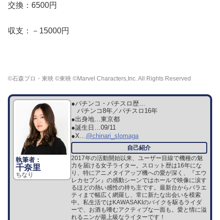
交換：6500円
収支：－15000円
©石森プロ・東映 ©東映 ©Marvel Characters,Inc. All Rights Reserved
●パチンコ・パチスロ歴…
パチンコ8年／パチスロ16年
●出身地…
東京都
●誕生日…
09/11
●X…
@chinari_slomaga
2017年の活動開始以来、ユーザー目線で機種の魅
力を届ける女子ライター。スロット歴は16年にな
千奈里
り、特にアニメタイアップ機への愛が深く、『エウ
ちなり
レカセブン』の感動シーンではホールで映像に涙す
るほどの熱い感性の持ち主です。最新台からバラエ
ティまで幅広く網羅し、常に新たな出会いを模索
中。私生活ではKAWASAKIのバイクを駆るライダ
ーで、お酒も嗜むアクティブな一面も。愛と情に溢
れるニンが最上級なライターです！