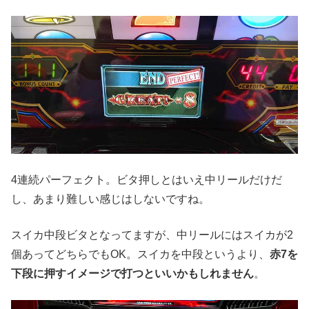
4連続パーフェクト。ビタ押しとはいえ中リールだけだ
し、あまり難しい感じはしないですね。
スイカ中段ビタとなってますが、中リールにはスイカが2
個あってどちらでもOK。スイカを中段というより、
赤7を
下段に押すイメージで打つといいかもしれません
。