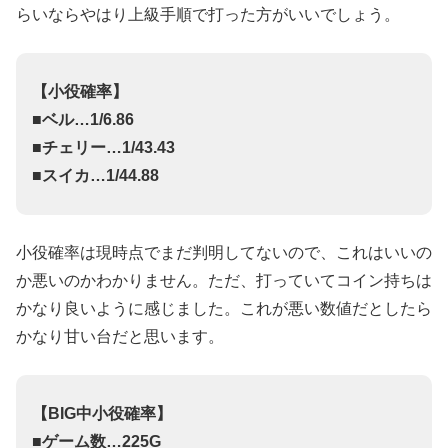
らいならやはり上級手順で打った方がいいでしょう。
【小役確率】
■ベル…1/6.86
■チェリー…1/43.43
■スイカ…1/44.88
小役確率は現時点でまだ判明してないので、これはいいの
か悪いのかわかりません。ただ、打っていてコイン持ちは
かなり良いように感じました。これが悪い数値だとしたら
かなり甘い台だと思います。
【BIG中小役確率】
■ゲーム数…225G