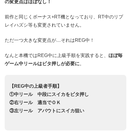
の変更点はほぼなし！
前作と同じくボーナス+RT機となっており、RT中のリプ
レイハズシ等も変更されていません。
ただ一つ大きな変更点が…それはREG中！
なんと本機ではREG中に上級手順を実践すると、
ほぼ毎
ゲーム中リールはビタ押しが必要に
。
【REG中の上級者手順】
①中リール 中段にスイカをビタ押し
②右リール 適当でＯＫ
③左リール アバウトにスイカ狙い