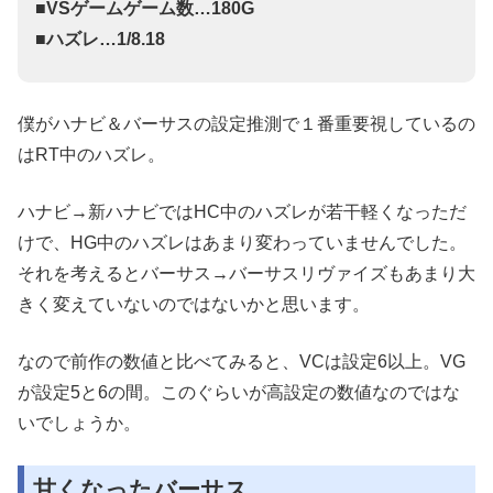
■VSゲームゲーム数…180G
■ハズレ…1/8.18
僕がハナビ＆バーサスの設定推測で１番重要視しているの
はRT中のハズレ。
ハナビ→新ハナビではHC中のハズレが若干軽くなっただ
けで、HG中のハズレはあまり変わっていませんでした。
それを考えるとバーサス→バーサスリヴァイズもあまり大
きく変えていないのではないかと思います。
なので前作の数値と比べてみると、VCは設定6以上。VG
が設定5と6の間。このぐらいが高設定の数値なのではな
いでしょうか。
甘くなったバーサス