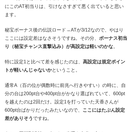
にこのAT初当りは、引けなさすぎて悪く出ていると思い
ます。
秘宝ボーナス後の伝説ロード→ATが3/12なので、やはり
ここには設定差はなさそうですね。その分、
ボーナス初当
り（秘宝チャンス直撃込み）が高設定は軽いのかな
。
特に設定1と比べて差を感じたのは、
高設定は規定ポイン
トが軽いんじゃないか
ということ。
通常A（百の位が偶数時に前兆へ行きやすい）の時に、自
分の台は200pt台や400pt台がかなり選ばれていて、600pt
を越えたのは2回だけ。設定1を打っていた天香さんが
600pt台ばかりだったみたいなので、
ここにはたぶん設定
差がありそう
ですね。