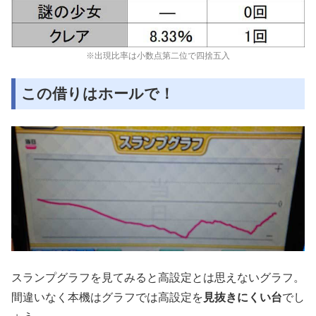
※出現比率は小数点第二位で四捨五入
この借りはホールで！
スランプグラフを見てみると高設定とは思えないグラフ。
間違いなく本機はグラフでは高設定を
見抜きにくい台
でし