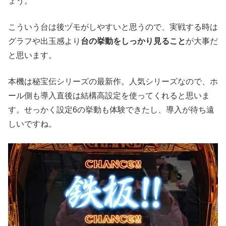
ょう。
こういう台は後ヅモがしやすいと思うので、実戦する時は
グラフや出玉感より
台の挙動をしっかり見ること
が大事だ
と思います。
本機は秘宝伝シリーズの最新作。人気シリーズなので、ホ
ール側も導入直後は結構高設定を使ってくれると思いま
す。せっかく設定6の挙動も体験できたし、導入が待ち遠
しいですね。