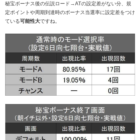
秘宝ボーナス後の伝説ロード→ATの設定差がない分、規
定ポイントや周期到達時のボーナス当選率に設定差をつけ
ている
可能性大
ですね。