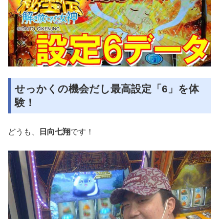
せっかくの機会だし最高設定「6」を体
験！
どうも、
日向七翔
です！