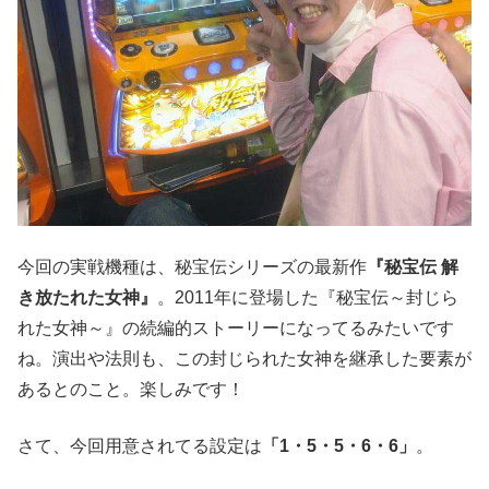
今回の実戦機種は、秘宝伝シリーズの最新作
『秘宝伝 解
き放たれた女神』
。2011年に登場した『秘宝伝～封じら
れた女神～』の続編的ストーリーになってるみたいです
ね。演出や法則も、この封じられた女神を継承した要素が
あるとのこと。楽しみです！
さて、今回用意されてる設定は
「1・5・5・6・6」
。