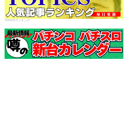
TOPICSランキング