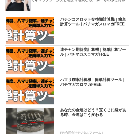
着な才媛気質。ライターになったきっかけは姉・さゆに強引
に誘われたからで、未だにそのことを根に持っている節
が…。またその影響からかあらゆる仕事に自信がない…とい
いがちなところも。しかし、最終的には平均以上に何でもこ
パチンコスロット交換額計算機 | 簡単
なしてしまうマルチな才能の持ち主。また、その冷静さで暴
計算ツール | パチマガスロマガFREE
走＆興奮気味の姉を横目に1人淡々としていることも多い。
パチンコ・パチスロの知識はやや少なめだが、原作が好きな
機種への愛は誰よりも深い。特にガンダム愛は自他ともに認
めるところ。 またコスプレイヤーとしてＳＮＳ上で人気が高
くＸのフォロワーは3万人超え。コスプレの完成度もめちゃ
くちゃ高いので、ファンならずとも一度はチェックしていた
連チャン期待度計算機 | 簡単計算ツー
だきたい。
ル | パチマガスロマガFREE
ハマリ確率計算機 | 簡単計算ツール |
パチマガスロマガFREE
あなたの金運はどう？宝くじに縁があ
る時、金運はこう変わる
PR(合同会社デジタルファーム )