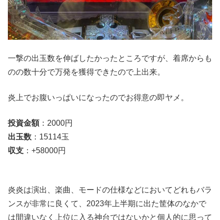
一撃の出玉数を伸ばしたかったところですが、着席からも
のの数十分で万発を獲得できたので上出来。
炎上でお腹いっぱいになったのでお得意の即ヤメ。
投資金額
：2000円
出玉数
：15114玉
収支
：+58000円
炎炎は演出、楽曲、モードの仕様などにおいてどれもバラ
ンスが非常に良くて、2023年上半期に出た筐体のなかで
は間違いなく上位に入る神台ではないかと個人的に思って