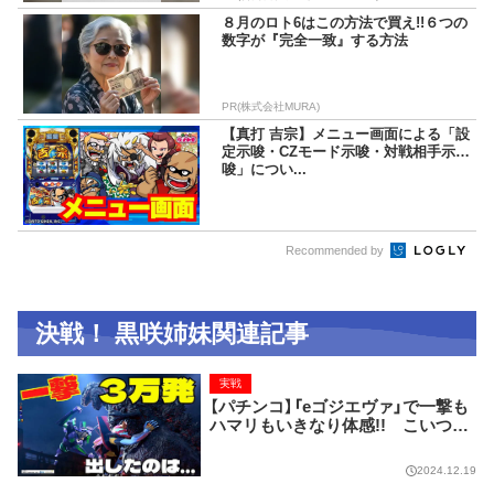
８月のロト6はこの方法で買え!!６つの
数字が『完全一致』する方法
PR(株式会社MURA)
【真打 吉宗】メニュー画面による「設
定示唆・CZモード示唆・対戦相手示
唆」につい...
Recommended by
決戦！ 黒咲姉妹関連記事
実戦
【パチンコ】「eゴジエヴァ」で一撃も
ハマリもいきなり体感!! こいつは
ほんとにスゴすぎた！
2024.12.19