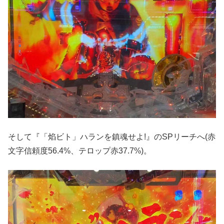
そして『「焰ビト」ハランを鎮魂せよ!』のSPリーチへ(赤
文字信頼度56.4%、テロップ赤37.7%)。