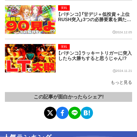
実戦
【パチンコ】「甘デジ＋低投資＋上位
RUSH突入」3つの必勝要素を満たし
たら無敵!?
2024.12.05
実戦
【パチンコ】ラッキートリガーに突入
したら大勝ちすると思うじゃん!?
2024.11.21
もっと見る
この記事が面白かったらシェア!