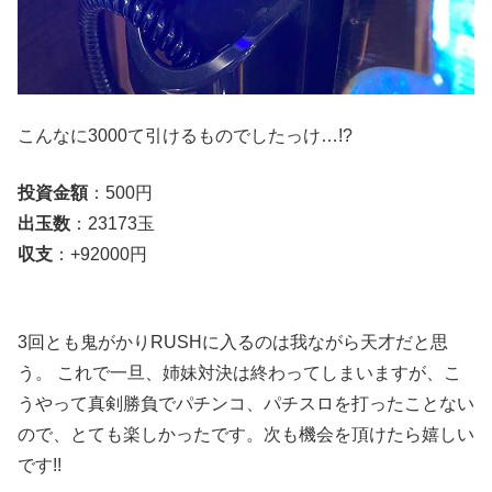
こんなに3000て引けるものでしたっけ…!?
投資金額
：500円
出玉数
：23173玉
収支
：+92000円
3回とも鬼がかりRUSHに入るのは我ながら天才だと思
う。 これで一旦、姉妹対決は終わってしまいますが、こ
うやって真剣勝負でパチンコ、パチスロを打ったことない
ので、とても楽しかったです。次も機会を頂けたら嬉しい
です!!