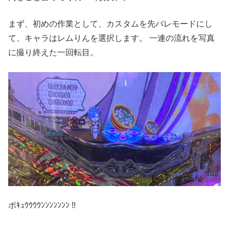
まず、初めの作業として、カスタムを先バレモードにし
て、キャラはレムりんを選択します。 一連の流れを写真
に撮り終えた一回転目。
ポｷｭｳｳｳｳﾝﾝﾝﾝﾝﾝﾝ !!