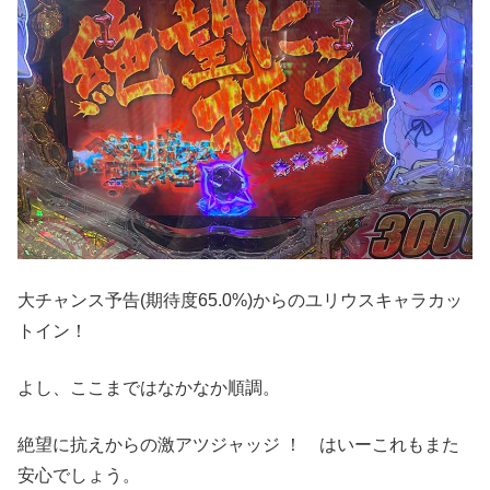
大チャンス予告(期待度65.0%)からのユリウスキャラカッ
トイン！
よし、ここまではなかなか順調。
絶望に抗えからの激アツジャッジ ！ はいーこれもまた
安心でしょう。