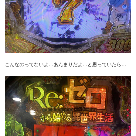
こんなのってないよ…あんまりだよ…と思っていたら…