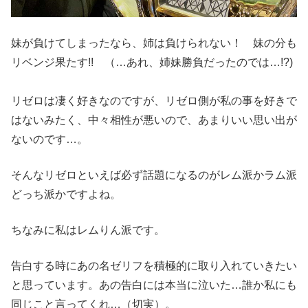
妹が負けてしまったなら、姉は負けられない！ 妹の分も
リベンジ果たす!! （…あれ、姉妹勝負だったのでは…!?)
リゼロは凄く好きなのですが、リゼロ側が私の事を好きで
はないみたく、中々相性が悪いので、あまりいい思い出が
ないのです…。
そんなリゼロといえば必ず話題になるのがレム派かラム派
どっち派かですよね。
ちなみに私はレムりん派です。
告白する時にあの名ゼリフを積極的に取り入れていきたい
と思っています。あの告白には本当に泣いた…誰か私にも
同じこと言ってくれ…（切実）。