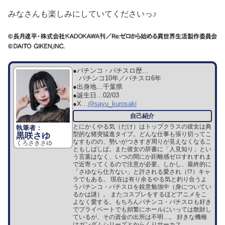
みなさんも楽しみにしていてくださいっ♪
●パチンコ・パチスロ歴…
パチンコ10年／パチスロ6年
●出身地…
千葉県
●誕生日…
02/03
●X…
@sayu_kurosaki
とにかくやる気（だけ）はトップクラスの彼女は典
型的な猪突猛進タイプ。どんな仕事も張り切ってこ
黒咲さゆ
なすものの、勢いがつきすぎ周りが見えなくなるこ
くろさきさゆ
ともしばしば。また彼女の辞書に「人見知り」とい
う言葉はなく、いつの間にか距離感ゼロすれすれま
で近寄ってくるので注意が必要。しかし、最終的に
「さゆなら仕方ない」と許される愛され（!?）キャ
ラでもある。 現在は有り余るやる気と釣り合うよ
うパチンコ・パチスロを鋭意勉強中（身についてい
るかは謎）。 またコスプレをするほどアニメをこ
よなく愛する。もちろんパチンコ・パチスロも好き
でプライベートでも頻繁にホールにいっては散財し
ているが、その資金の出所は不明…。 好きな機種
はガンダムシリーズとからくりサーカス。