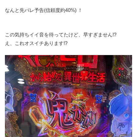
なんと先バレ予告(信頼度約40%) ！
この気持ちイイ音を待ってたけど、早すぎません!?
え、これオスイチあります!?