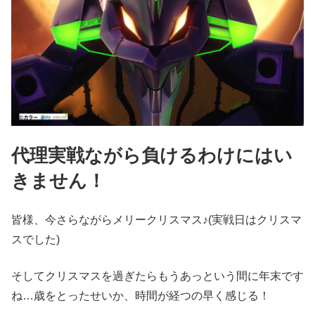
代理実戦ながら負けるわけにはい
きません！
皆様、今さらながらメリークリスマス♪(実戦日はクリスマ
スでした)
そしてクリスマスを過ぎたらもうあっという間に年末です
ね…歳をとったせいか、時間が経つの早く感じる！