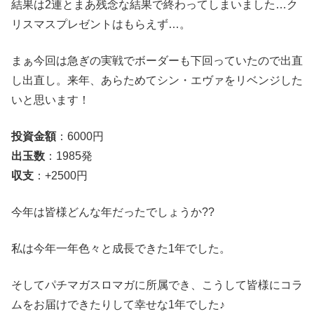
結果は2連とまあ残念な結果で終わってしまいました…ク
リスマスプレゼントはもらえず…。
まぁ今回は急ぎの実戦でボーダーも下回っていたので出直
し出直し。来年、あらためてシン・エヴァをリベンジした
いと思います！
投資金額
：6000円
出玉数
：1985発
収支
：+2500円
今年は皆様どんな年だったでしょうか??
私は今年一年色々と成長できた1年でした。
そしてパチマガスロマガに所属でき、こうして皆様にコラ
ムをお届けできたりして幸せな1年でした♪