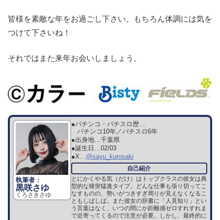
皆様を素敵な年をお過ごし下さい。もちろん体調には気を
つけて下さいね！
それではまた来年お会いしましょう。
●パチンコ・パチスロ歴…
パチンコ10年／パチスロ6年
●出身地…
千葉県
●誕生日…
02/03
●X…
@sayu_kurosaki
とにかくやる気（だけ）はトップクラスの彼女は典
型的な猪突猛進タイプ。どんな仕事も張り切ってこ
黒咲さゆ
なすものの、勢いがつきすぎ周りが見えなくなるこ
くろさきさゆ
ともしばしば。また彼女の辞書に「人見知り」とい
う言葉はなく、いつの間にか距離感ゼロすれすれま
で近寄ってくるので注意が必要。しかし、最終的に