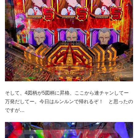
そして、4図柄が5図柄に昇格、ここから連チャンしてー
万発だしてー。今日はルンルンで帰れるぞ！ と思ったの
ですが…