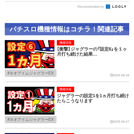
Recommended by
パチスロ機種情報はコチラ！関連記事
機種情報
【衝撃】ジャグラーの「設定6」を１ヶ
月打ち続けた結果…
ネオアイムジャグラーEX
2025.09.28
機種情報
ジャグラーの設定1を1ヵ月打ち続け
たらこうなります
ネオアイムジャグラーEX
2025.09.27