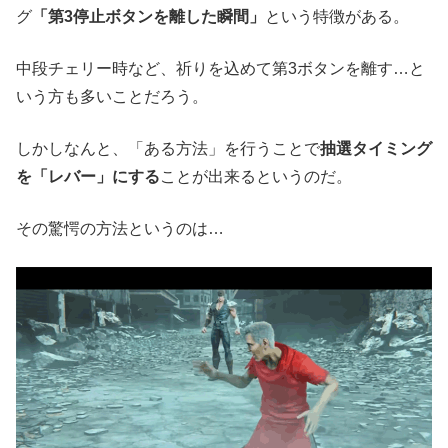
グ
「第3停止ボタンを離した瞬間」
という特徴がある。
中段チェリー時など、祈りを込めて第3ボタンを離す…と
いう方も多いことだろう。
しかしなんと、「ある方法」を行うことで
抽選タイミング
を「レバー」にする
ことが出来るというのだ。
その驚愕の方法というのは…