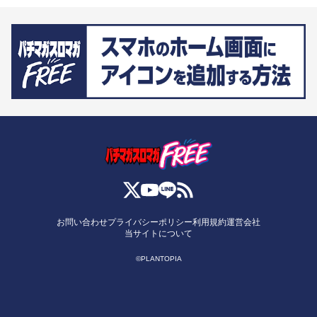
お問い合わせ
プライバシーポリシー
利用規約
運営会社
当サイトについて
©PLANTOPIA