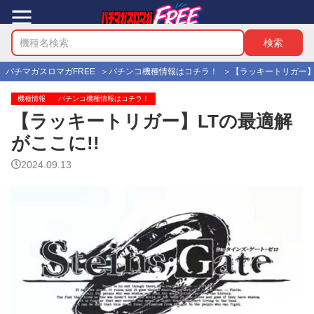
パチマガスロマガFREE
パチンコ機種情報はコチラ！
【ラッキートリガー】L
機種情報
パチンコ機種情報はコチラ！
【ラッキートリガー】LTの最適解
がここに!!
2024.09.13