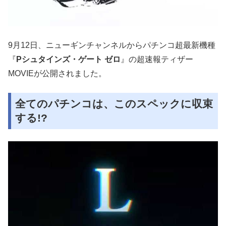
9月12日、ニューギンチャンネルからパチンコ超最新機種
『
Pシュタインズ・ゲート ゼロ
』の超速報ティザー
MOVIEが公開されました。
全てのパチンコは、このスペックに収束
する!?