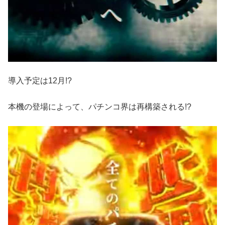
導入予定は12月!?
本機の登場によって、パチンコ界は再構築される!?