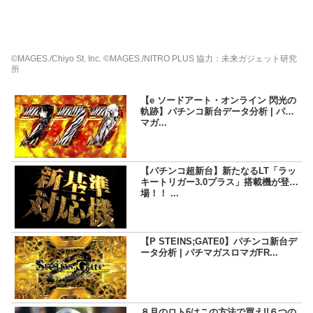
©MAGES./Chiyo St. Inc. ©MAGES./NITRO PLUS 協力：未来ガジェット研究
所
【e ソードアート・オンライン 閃光の
軌跡】パチンコ新台データ分析 | パチ
マガ...
【パチンコ超新台】新たなるLT「ラッ
キートリガー3.0プラス」搭載機が登
場！！ ...
【P STEINS;GATE0】パチンコ新台デ
ータ分析 | パチマガスロマガFR...
８月のロト6はこの方法で買え!!６つの