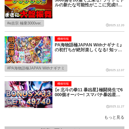
3000個を1G連で上乗せ! ライトミド
ルの新たな可能性がここに完成!!【e
吉宗 極乗3000ver.】
e吉宗 極乗3000ver.
2025.12.20
機種情報
PA海物語極JAPAN Withナギナミ」
の初打ちが絶対楽しくなる! 知ット
ク情報!!
PA海物語極JAPAN Withナギナミ
2025.12.07
機種情報
【e 北斗の拳11 暴凶星】極闘発生で6
000個オーバー! スマパチ暴凶星の
出玉性能がスゴすぎる!
2025.11.27
もっと見る