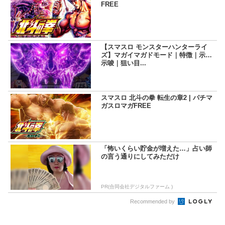
FREE
【スマスロ モンスターハンターライ
ズ】マガイマガドモード｜特徴｜示唆
示唆｜狙い目...
スマスロ 北斗の拳 転生の章2 | パチマ
ガスロマガFREE
「怖いくらい貯金が増えた…」占い師
の言う通りにしてみただけ
PR(合同会社デジタルファーム )
Recommended by