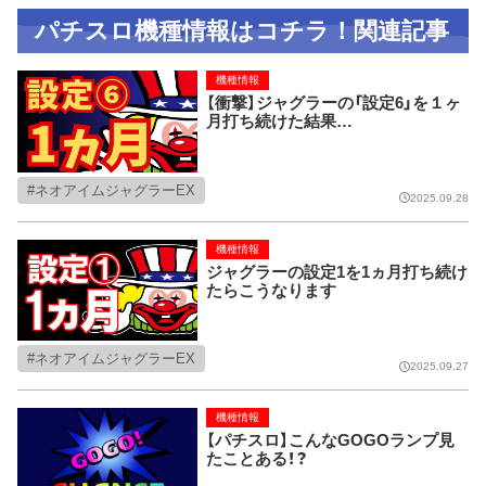
パチスロ機種情報はコチラ！関連記事
機種情報
【衝撃】ジャグラーの「設定6」を１ヶ
月打ち続けた結果…
ネオアイムジャグラーEX
2025.09.28
機種情報
ジャグラーの設定1を1ヵ月打ち続け
たらこうなります
ネオアイムジャグラーEX
2025.09.27
機種情報
【パチスロ】こんなGOGOランプ見
たことある！？