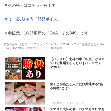
▼その答えはコチラから！▼
サミー公式HP内「開発ボイス」
※参照元…10/26更新の「Q&A その349」です
(C)武論尊･原哲夫／コアミックス 1983, (C)COAMIX 2007 版権許諾証YRA-
114 (C)Sammy 総販売元／サミー株式会社
【パチスロ】北斗の拳「転生」がスマ
スロで登場するらしい | パチマガスロ
マガFR...
宝くじが当たる人にだけ共通する“あ
る特徴”とは？
PR(合同会社デジタルファーム )
スマスロ北斗の拳 | パチマガスロマガ