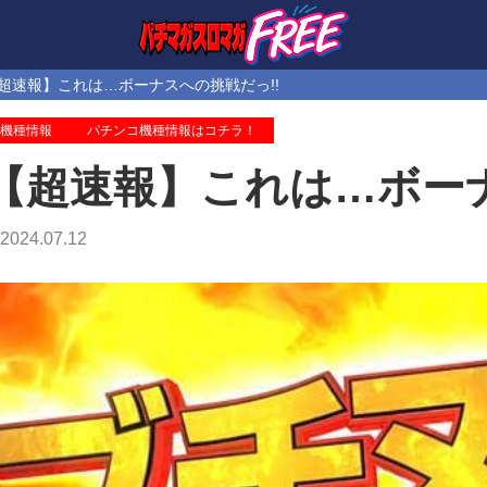
超速報】これは…ボーナスへの挑戦だっ!!
機種情報
パチンコ機種情報はコチラ！
【超速報】これは…ボーナ
2024.07.12