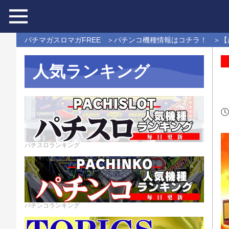
パチマガスロマガFREE
パチンコ機種情報はコチラ！
【
人気ランキング
パチスロランキング
パチンコランキング