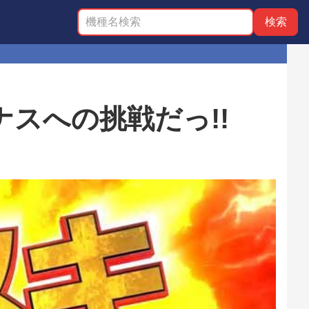
スへの挑戦だっ!!