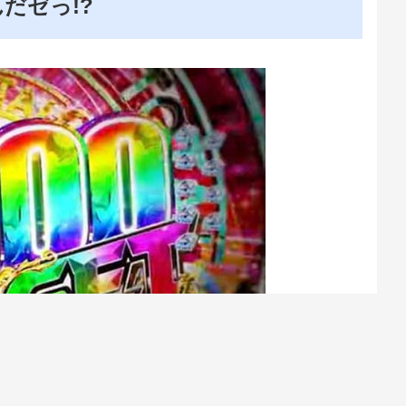
だゼっ!?