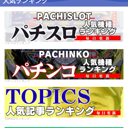
人気ランキング
パチスロランキング
パチンコランキング
TOPICSランキング