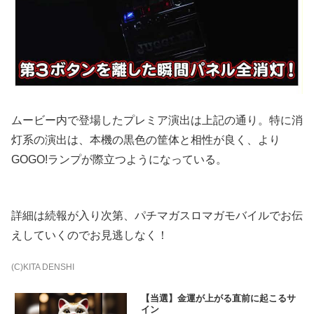
ムービー内で登場したプレミア演出は上記の通り。特に消
灯系の演出は、本機の黒色の筐体と相性が良く、より
GOGO!ランプが際立つようになっている。
詳細は続報が入り次第、パチマガスロマガモバイルでお伝
えしていくのでお見逃しなく！
(C)KITA DENSHI
【当選】金運が上がる直前に起こるサ
イン