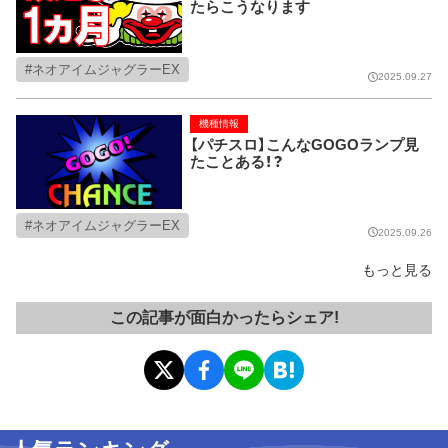
たらこうなります
ネオアイムジャグラーEX
2025.09.27
機種情報
【パチスロ】こんなGOGOランプ見
たことある！？
ネオアイムジャグラーEX
2025.09.26
もっと見る
この記事が面白かったらシェア!