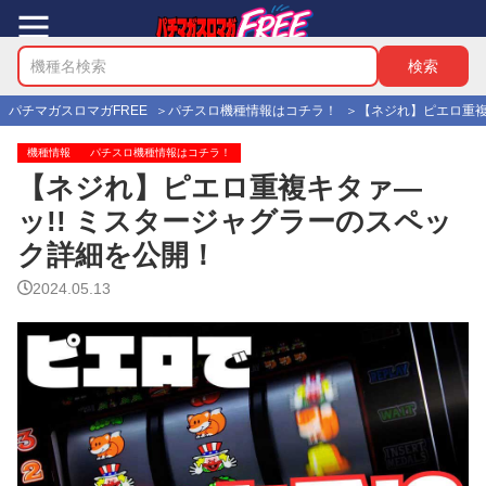
パチマガスロマガFREE
パチスロ機種情報はコチラ！
【ネジれ】ピエロ重複
機種情報
パチスロ機種情報はコチラ！
【ネジれ】ピエロ重複キタァ―
ッ!! ミスタージャグラーのスペッ
ク詳細を公開！
2024.05.13