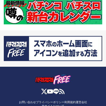
お問い合わせ
プライバシーポリシー
利用規約
運営会社