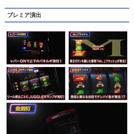
プレミア演出