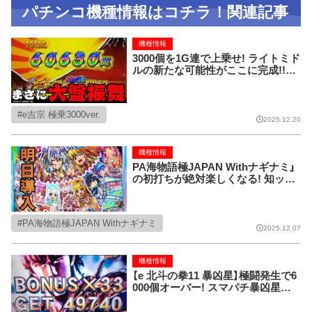
パチンコ機種情報はコチラ！関連記事
機種情報
3000個を1G連で上乗せ! ライトミド
ルの新たな可能性がここに完成!!【e
吉宗 極乗3000ver.】
e吉宗 極乗3000ver.
2025.12.20
機種情報
PA海物語極JAPAN Withナギナミ」
の初打ちが絶対楽しくなる! 知ット
ク情報!!
PA海物語極JAPAN Withナギナミ
2025.12.07
機種情報
【e 北斗の拳11 暴凶星】極闘発生で6
000個オーバー! スマパチ暴凶星の
出玉性能がスゴすぎる!