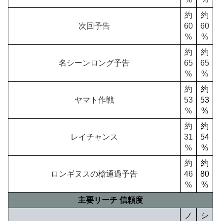
約
約
次回予告
60
60
%
%
約
約
名シーンロング予告
65
65
%
%
約
約
ヤマト作戦
53
53
%
%
約
約
レイチャンス
31
54
%
%
約
約
ロンギヌスの槍通過予告
46
80
%
%
主要リーチ 信頼度
ノ
シ