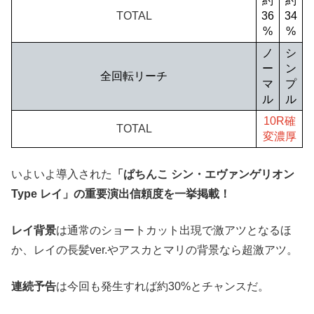
約
約
TOTAL
36
34
%
%
ノ
シ
ー
ン
全回転リーチ
マ
プ
ル
ル
10R確
TOTAL
変濃厚
いよいよ導入された
「ぱちんこ シン・エヴァンゲリオン
Type レイ」の重要演出信頼度を一挙掲載！
レイ背景
は通常のショートカット出現で激アツとなるほ
か、レイの長髪ver.やアスカとマリの背景なら超激アツ。
連続予告
は今回も発生すれば約30%とチャンスだ。