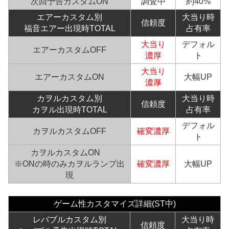
次回予告カスタムON
調査中
約40%
エアーカスタム別
大当り時
信頼度
福音エアー出現時TOTAL
占有率
大当り
デフォル
エアーカスタムOFF
濃厚
ト
大当り
エアーカスタムON
大幅UP
濃厚
カヲルカスタム別
大当り時
信頼度
カヲル出現時TOTAL
占有率
デフォル
カヲルカスタムOFF
確変
濃厚
ト
カヲルカスタムON
※ONの時のみカヲルランプ出
確変
濃厚
大幅UP
現
ゲーム性カスタマイズ詳細(ST中)
レバブル
カスタム別
大当り時
信頼度