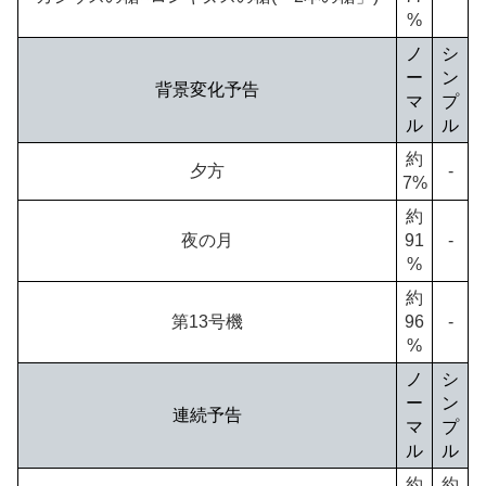
%
ノ
シ
ー
ン
背景変化予告
マ
プ
ル
ル
約
夕方
-
7%
約
夜の月
91
-
%
約
第13号機
96
-
%
ノ
シ
ー
ン
連続予告
マ
プ
ル
ル
約
約