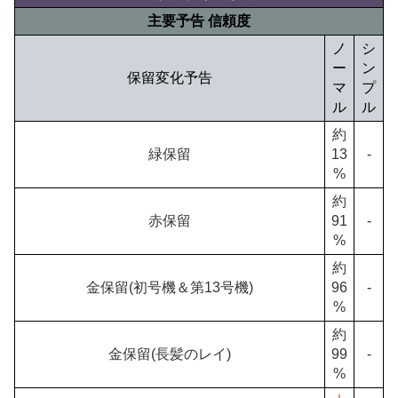
主要予告 信頼度
ノ
シ
ー
ン
保留変化予告
マ
プ
ル
ル
約
緑保留
13
-
%
約
赤保留
91
-
%
約
金保留(初号機＆第13号機)
96
-
%
約
金保留(長髪のレイ)
99
-
%