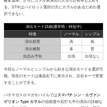
確変濃厚。さらにカヲル系演出の大当り占有率も上昇す
る。ST中はパイロット選択の方にカヲルがあるためか選
択できない。
演出モード詳細(通常時・時短中)
特徴
ノーマル
シンプル
演出頻度
高
低
演出種類
多
普
先読み予告
出現
出現なし
今回もノーマルとシンプルから好きな演出モードを選択可
能。現在のモードは液晶右下に表示され、左右キーで変更
することができる。
パチマガスロマガモバイルでは
スマパチ シン・エヴァン
ゲリオン Type カヲル
の信頼度や右打ち中の演出の詳細な