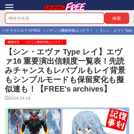
パチマガスロマガFREE
パチンコ機種情報はコチラ！
【シン・エヴァ Typ
機種情報
パチンコ機種情報はコチラ！
【シン・エヴァ Type レイ】エヴ
ァ16 重要演出信頼度一覧表！先読
みチャンスもレバブルもレイ背景
もシンプルモードも保留変化も擬
似連も！【FREE's archives】
2024.04.19