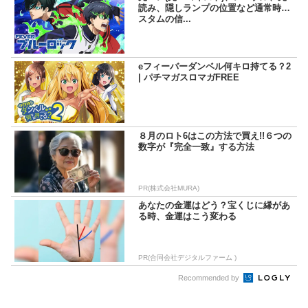
読み、隠しランプの位置など通常時カ
スタムの信...
eフィーバーダンベル何キロ持てる？2
| パチマガスロマガFREE
８月のロト6はこの方法で買え!!６つの
数字が『完全一致』する方法
PR(株式会社MURA)
あなたの金運はどう？宝くじに縁があ
る時、金運はこう変わる
PR(合同会社デジタルファーム )
Recommended by