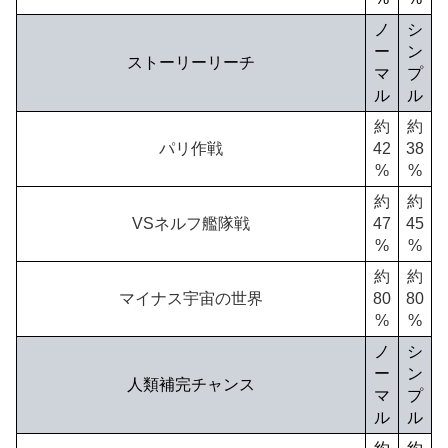
ノ
シ
ー
ン
ストーリーリーチ
マ
プ
ル
ル
約
約
パリ作戦
42
38
%
%
約
約
VSネルフ艦隊戦
47
45
%
%
約
約
マイナス宇宙の世界
80
80
%
%
ノ
シ
ー
ン
人類補完チャンス
マ
プ
ル
ル