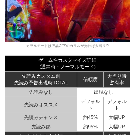
カヲルモードは液晶左下のカヲルが光れば大当り!?
ゲーム性カスタマイズ詳細
(通常時・ノーマルモード)
先読みカスタム別
大当り時
信頼度
先読み予告出現時TOTAL
占有率
先読みなし
出現なし
デフォル
デフォル
先読みオススメ
ト
ト
先読みチャンス
約45%
大幅UP
先読み熱
約95%
大幅UP