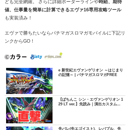
ども完全網羅。 さらに詳細ボーダーラインや
時給、期待
値、仕事量を簡単に計算できるエヴァ16専用攻略ツール
も実装済み！
エヴァで勝ちたいならパチマガスロマガモバイルに下記リ
ンクからGO！
e 新世紀エヴァンゲリオン ～はじまり
の記憶～ | パチマガスロマガFREE
【ぱちんこ シン・エヴァンゲリオン 1
29 LT ver.】先読み｜演出カスタム...
先バレ(先エゴイスト)、レバブル、先