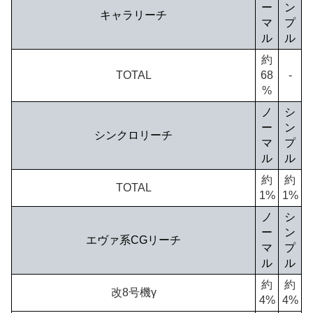
ー
ン
キャラリーチ
マ
プ
ル
ル
約
TOTAL
68
-
%
ノ
シ
ー
ン
シンクロリーチ
マ
プ
ル
ル
約
約
TOTAL
1%
1%
ノ
シ
ー
ン
エヴァ系CGリーチ
マ
プ
ル
ル
約
約
改8号機γ
4%
4%