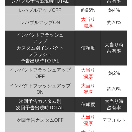
レバブル予告出現時TOTAL
占有率
レバブルアップOFF
約96%
約4%
大当り
レバブルアップON
約70%
濃厚
インパクト
フラッシュ
アップ
大当り時
カスタム別インパクト
信頼度
占有率
フラッシュ
予告出現時TOTAL
インパクトフラッシュアップ
大当り
約2%
OFF
濃厚
インパクトフラッシュアップ
大当り
約70%
ON
濃厚
次回予告カスタム別
大当り時
信頼度
次回予告出現時TOTAL
占有率
大当り
次回予告カスタムOFF
デフォルト
濃厚