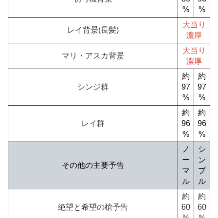
%
%
大当り
レイ背景(長髪)
濃厚
大当り
マリ・アスカ背景
濃厚
約
約
シンジ群
97
97
%
%
約
約
レイ群
96
96
%
%
ノ
シ
ー
ン
その他の主要予告
マ
プ
ル
ル
約
約
絶望と希望の槍予告
60
60
%
%