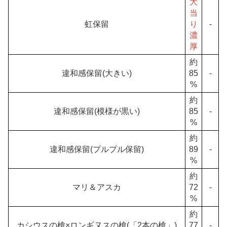
大
当
虹保留
り
-
濃
厚
約
違和感保留(大きい)
85
-
%
約
違和感保留(模様が黒い)
85
-
%
約
違和感保留(プルプル保留)
89
-
%
約
マリ＆アスカ
72
-
%
約
カシウスの槍×ロンギヌスの槍(「2本の槍」)
77
-