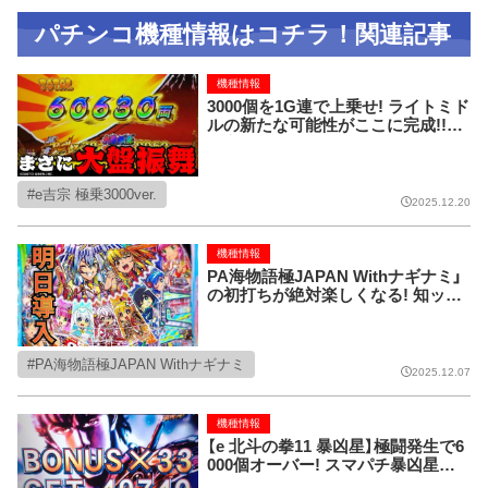
パチンコ機種情報はコチラ！関連記事
機種情報
3000個を1G連で上乗せ! ライトミド
ルの新たな可能性がここに完成!!【e
吉宗 極乗3000ver.】
e吉宗 極乗3000ver.
2025.12.20
機種情報
PA海物語極JAPAN Withナギナミ」
の初打ちが絶対楽しくなる! 知ット
ク情報!!
PA海物語極JAPAN Withナギナミ
2025.12.07
機種情報
【e 北斗の拳11 暴凶星】極闘発生で6
000個オーバー! スマパチ暴凶星の
出玉性能がスゴすぎる!