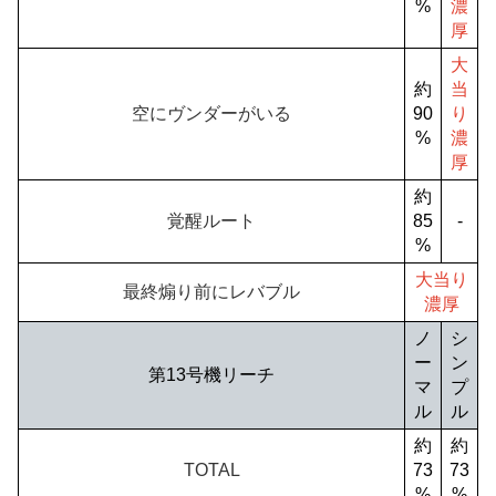
%
濃
厚
大
約
当
空にヴンダーがいる
90
り
%
濃
厚
約
覚醒ルート
85
-
%
大当り
最終煽り前にレバブル
濃厚
ノ
シ
ー
ン
第13号機リーチ
マ
プ
ル
ル
約
約
TOTAL
73
73
%
%