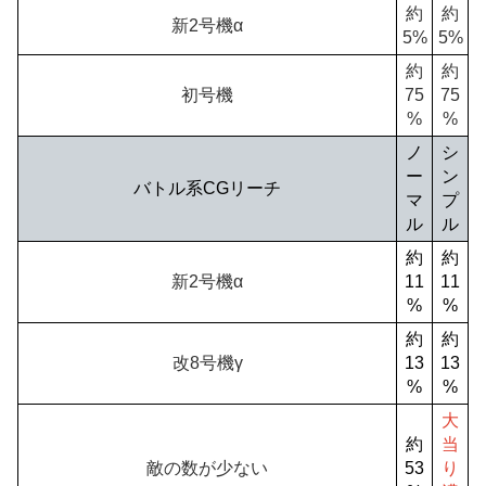
約
約
新2号機α
5%
5%
約
約
初号機
75
75
%
%
ノ
シ
ー
ン
バトル系CGリーチ
マ
プ
ル
ル
約
約
新2号機α
11
11
%
%
約
約
改8号機γ
13
13
%
%
大
約
当
敵の数が少ない
53
り