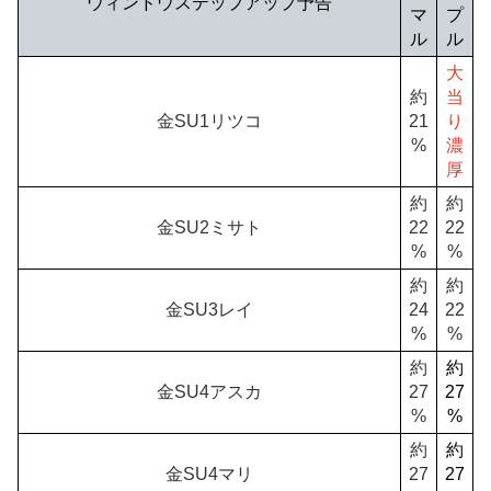
ウィンドウステップアップ予告
マ
プ
ル
ル
大
約
当
金SU1リツコ
21
り
%
濃
厚
約
約
金SU2ミサト
22
22
%
%
約
約
金SU3レイ
24
22
%
%
約
約
金SU4アスカ
27
27
%
%
約
約
金SU4マリ
27
27