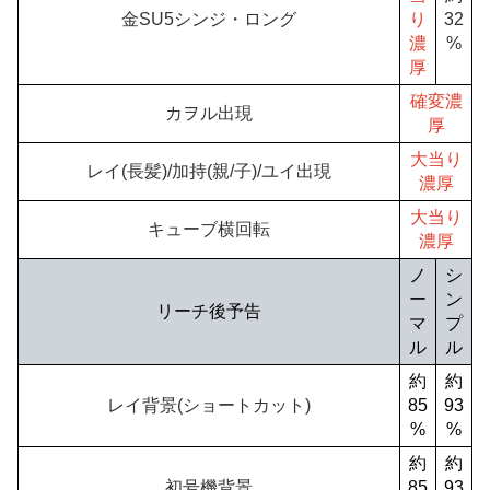
金SU5シンジ・ロング
り
32
濃
%
厚
確変濃
カヲル出現
厚
大当り
レイ(長髪)/加持(親/子)/ユイ出現
濃厚
大当り
キューブ横回転
濃厚
ノ
シ
ー
ン
リーチ後予告
マ
プ
ル
ル
約
約
レイ背景(ショートカット)
85
93
%
%
約
約
初号機背景
85
93