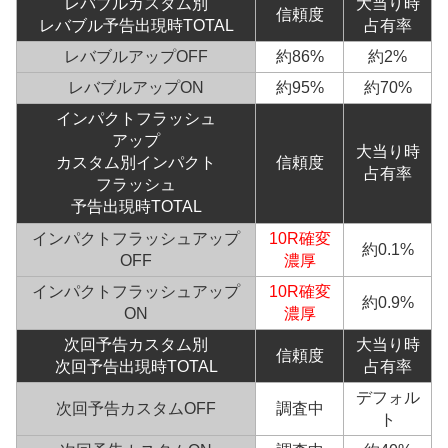
レバブル
カスタム別
大当り時
信頼度
レバブル予告出現時TOTAL
占有率
レバブルアップOFF
約86%
約2%
レバブルアップON
約95%
約70%
インパクト
フラッシュ
アップ
大当り時
カスタム別インパクト
信頼度
占有率
フラッシュ
予告出現時TOTAL
インパクトフラッシュアップ
10R確変
約0.1%
OFF
濃厚
インパクトフラッシュアップ
10R確変
約0.9%
ON
濃厚
次回予告カスタム別
大当り時
信頼度
次回予告出現時TOTAL
占有率
デフォル
次回予告カスタムOFF
調査中
ト