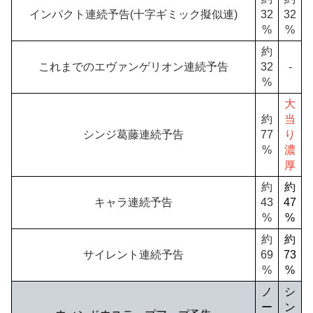
インパクト連続予告(十字ギミック擬似連)
32
32
%
%
約
これまでのエヴァンゲリオン連続予告
32
-
%
大
約
当
シンジ葛藤連続予告
77
り
%
濃
厚
約
約
キャラ連続予告
43
47
%
%
約
約
サイレント連続予告
69
73
%
%
ノ
シ
ー
ン