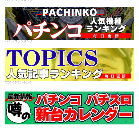
パチスロランキング
パチンコランキング
TOPICSランキング