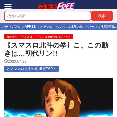
パチマガスロマガFREE
パチスロ
スマスロ北斗の拳
パチスロ機種情報は
機種情報
パチスロ
パチスロ機種情報はコチラ！
【スマスロ北斗の拳】こ、この動
きは…初代リン!!
2023.04.27
スマスロ北斗の拳