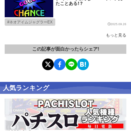
たことある！？
ネオアイムジャグラーEX
2025.09.26
もっと見る
この記事が面白かったらシェア!
人気ランキング