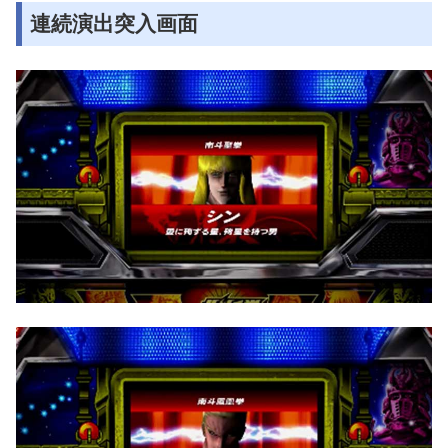
連続演出突入画面