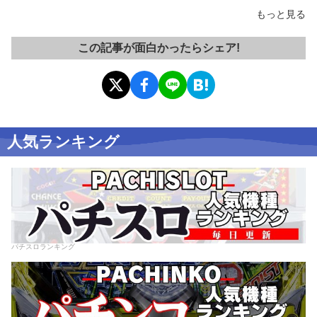
もっと見る
この記事が面白かったらシェア!
人気ランキング
パチスロランキング