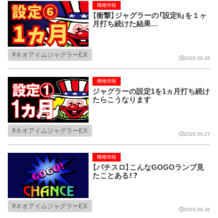
機種情報
【衝撃】ジャグラーの「設定6」を１ヶ
月打ち続けた結果…
ネオアイムジャグラーEX
2025.09.28
機種情報
ジャグラーの設定1を1ヵ月打ち続け
たらこうなります
ネオアイムジャグラーEX
2025.09.27
機種情報
【パチスロ】こんなGOGOランプ見
たことある！？
ネオアイムジャグラーEX
2025.09.26