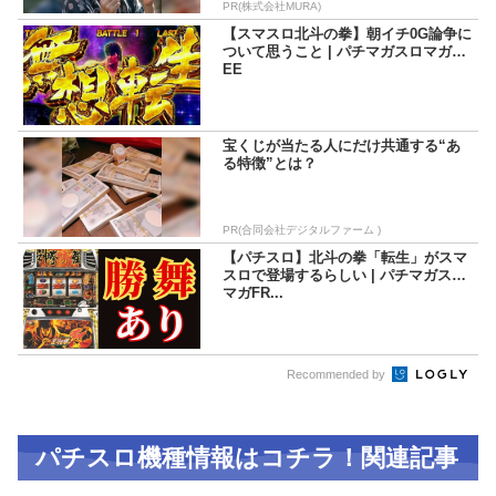
PR(株式会社MURA)
【スマスロ北斗の拳】朝イチ0G論争に
ついて思うこと | パチマガスロマガFR
EE
宝くじが当たる人にだけ共通する“あ
る特徴”とは？
PR(合同会社デジタルファーム )
【パチスロ】北斗の拳「転生」がスマ
スロで登場するらしい | パチマガスロ
マガFR...
Recommended by
パチスロ機種情報はコチラ！関連記事