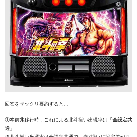
回答をザックリ要約すると…
①本前兆移行時…これによる北斗揃い出現率は
「全設定共
通」
※北斗揃い当選率は全設定共通で、赤7揃いに設定差があ