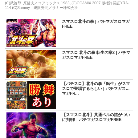
(C)武論尊･原哲夫／コアミックス 1983, (C)COAMIX 2007 版権許諾証YRA-
114 (C)Sammy 総販売元／サミー株式会社
スマスロ北斗の拳 | パチマガスロマガ
FREE
スマスロ 北斗の拳 転生の章2 | パチマ
ガスロマガFREE
【パチスロ】北斗の拳「転生」がスマ
スロで登場するらしい | パチマガスロ
マガFR...
【スマスロ北斗】共通ベルの謎がつい
に判明! | パチマガスロマガFREE