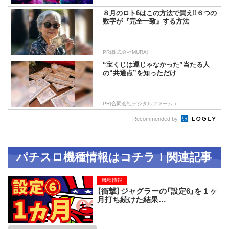
８月のロト6はこの方法で買え!!６つの
数字が『完全一致』する方法
PR(株式会社MURA)
“宝くじは運じゃなかった”当たる人
の“共通点”を知っただけ
PR(合同会社デジタルファーム )
Recommended by
パチスロ機種情報はコチラ！関連記事
機種情報
【衝撃】ジャグラーの「設定6」を１ヶ
月打ち続けた結果…