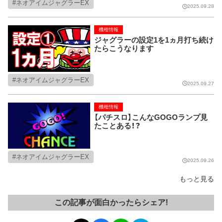
ネオアイムジャグラーEX
2025.09.28
機種情報
ジャグラーの設定1を1ヵ月打ち続け
たらこうなります
ネオアイムジャグラーEX
2025.09.27
機種情報
【パチスロ】こんなGOGOランプ見
たことある！？
ネオアイムジャグラーEX
2025.09.26
もっと見る
この記事が面白かったらシェア!