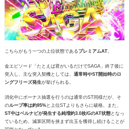
こちらがもう一つの上位状態である
プレミアムAT
。
金エピソード「たとえば君がいるだけでSAGA」終了後に
突入し、主な突入契機としては、
通常時やST開始時のロ
ングフリーズ発生
が挙げられる。
消化中にボーナス抽選を行うのは通常のST同様だが、そ
の
ループ率は約95%
と上位STよりもさらに破格。また、
ST中はベルナビが発生する純増約3.0枚/GのAT状態
となっ
ているため、減算区間を挟まず出玉を獲得し続けることが