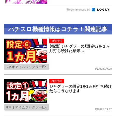
Recommended by
パチスロ機種情報はコチラ！関連記事
機種情報
【衝撃】ジャグラーの「設定6」を１ヶ
月打ち続けた結果…
ネオアイムジャグラーEX
2025.09.28
機種情報
ジャグラーの設定1を1ヵ月打ち続け
たらこうなります
ネオアイムジャグラーEX
2025.09.27