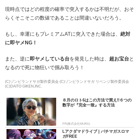
現時点ではどの程度の確率で突入するかは不明だが、おそ
らくそこそこの数値であることは間違いないだろう。
もし、幸運にもプレミアムATに突入できた場合は、
絶対
に即ヤメNG！
また、逆に
即ヤメしている台
を発見した時は、
超お宝台
と
なるので死に物狂いで掴み取ろう！
(C)ゾンビランドサガ製作委員会 (C)ゾンビランドサガ リベンジ製作委員会
(C)DAITO GIKEN,INC.
８月のロト6はこの方法で買え!!６つの
数字が『完全一致』する方法
PR(株式会社MURA)
Lアクダマドライブ | パチマガスロマ
ガFREE