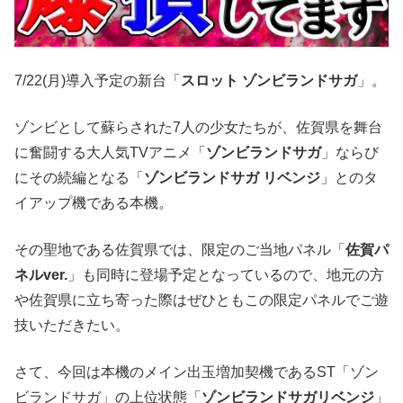
7/22(月)導入予定の新台「
スロット ゾンビランドサガ
」。
ゾンビとして蘇らされた7人の少女たちが、佐賀県を舞台
に奮闘する大人気TVアニメ「
ゾンビランドサガ
」ならび
にその続編となる「
ゾンビランドサガ リベンジ
」とのタ
イアップ機である本機。
その聖地である佐賀県では、限定のご当地パネル「
佐賀パ
ネルver.
」も同時に登場予定となっているので、地元の方
や佐賀県に立ち寄った際はぜひともこの限定パネルでご遊
技いただきたい。
さて、今回は本機のメイン出玉増加契機であるST「ゾン
ビランドサガ」の上位状態「
ゾンビランドサガリベンジ
」