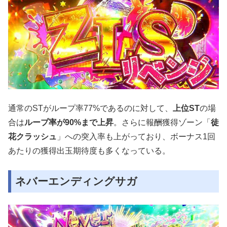
通常のSTがループ率77%であるのに対して、
上位ST
の場
合は
ループ率が90%まで上昇
。さらに報酬獲得ゾーン「
徒
花クラッシュ
」への突入率も上がっており、ボーナス1回
あたりの獲得出玉期待度も多くなっている。
ネバーエンディングサガ