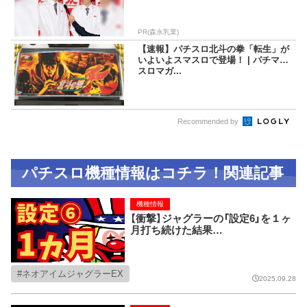
PR(森永乳業)
【速報】パチスロ北斗の拳「転生」が
いよいよスマスロで登場！ | パチマガ
スロマガ...
Recommended by
パチスロ機種情報はコチラ！関連記事
機種情報
【衝撃】ジャグラーの「設定6」を１ヶ
月打ち続けた結果…
ネオアイムジャグラーEX
2025.09.28