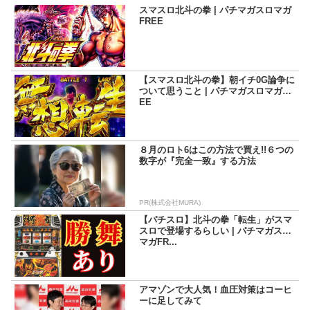
スマスロ北斗の拳 | パチマガスロマガ
FREE
【スマスロ北斗の拳】朝イチ0G論争に
ついて思うこと | パチマガスロマガFR
EE
８月のロト6はこの方法で買え!!６つの
数字が『完全一致』する方法
PR(株式会社MURA)
【パチスロ】北斗の拳「転生」がスマ
スロで登場するらしい | パチマガスロ
マガFR...
アマゾンで大人気！血圧対策はコーヒ
ーに足してみて