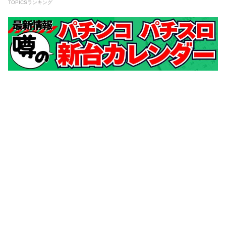
TOPICSランキング