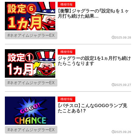
機種情報
【衝撃】ジャグラーの「設定6」を１ヶ
月打ち続けた結果…
ネオアイムジャグラーEX
2025.09.28
機種情報
ジャグラーの設定1を1ヵ月打ち続け
たらこうなります
ネオアイムジャグラーEX
2025.09.27
機種情報
【パチスロ】こんなGOGOランプ見
たことある！？
ネオアイムジャグラーEX
2025.09.26