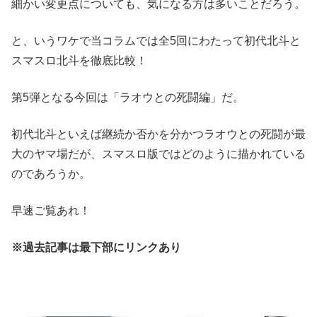
細かい変更点についても、気になる方は多いことだろう。
と、いうワケで当コラムでは全5回にわたって初代北斗と
スマスロ北斗を徹底比較！
第5弾となる今回は「ラオウとの死闘編」だ。
初代北斗といえば継続か否かを分かつラオウとの死闘が最
大のヤマ場だが、スマスロ版ではどのように描かれている
のであろうか。
早速ご覧あれ！
※過去記事は最下部にリンクあり