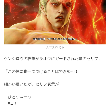
スマスロ北斗
ケンシロウの攻撃がラオウにガードされた際のセリフ。
「この体に傷一つつけることはできぬわ！」
細かい違いだが、セリフ表示が
・ひとつ→一つ
・!!→！