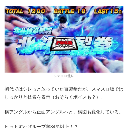
スマスロ北斗
初代ではシレっと放っていた百裂拳だが、スマスロ版では
しっかりと技名を表示（おそらくボイスも？）。
横アングルから正面アングルへと、構図も変化している。
ヒットすればループ率84％以上！？