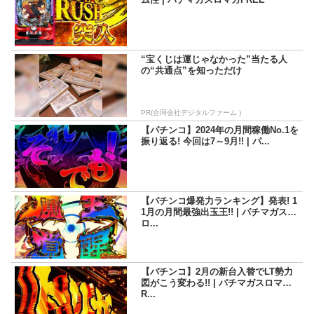
“宝くじは運じゃなかった”当たる人
の“共通点”を知っただけ
PR(合同会社デジタルファーム )
【パチンコ】2024年の月間稼働No.1を
振り返る! 今回は7～9月!! | パ...
【パチンコ爆発力ランキング】発表! 1
1月の月間最強出玉王!! | パチマガス
ロ...
【パチンコ】2月の新台入替でLT勢力
図がこう変わる!! | パチマガスロマガF
R...