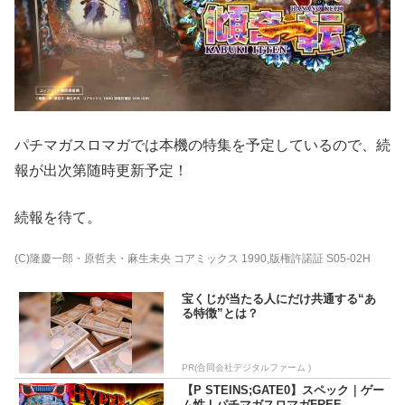
パチマガスロマガでは本機の特集を予定しているので、続
報が出次第随時更新予定！
続報を待て。
(C)隆慶一郎・原哲夫・麻生未央 コアミックス 1990,版権許諾証 S05-02H
宝くじが当たる人にだけ共通する“あ
る特徴”とは？
PR(合同会社デジタルファーム )
【P STEINS;GATE0】スペック｜ゲー
ム性 | パチマガスロマガFREE