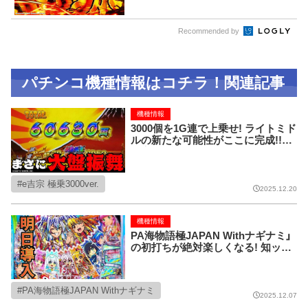
Recommended by
パチンコ機種情報はコチラ！関連記事
機種情報
3000個を1G連で上乗せ! ライトミド
ルの新たな可能性がここに完成!!【e
吉宗 極乗3000ver.】
e吉宗 極乗3000ver.
2025.12.20
機種情報
PA海物語極JAPAN Withナギナミ」
の初打ちが絶対楽しくなる! 知ット
ク情報!!
PA海物語極JAPAN Withナギナミ
2025.12.07