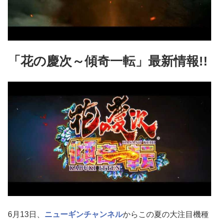
「花の慶次～傾奇一転」最新情報!!
6月13日、
ニューギンチャンネル
からこの夏の大注目機種