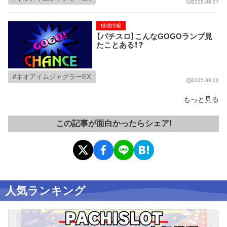
2025.09.27
機種情報
【パチスロ】こんなGOGOランプ見
たことある！？
ネオアイムジャグラーEX
2025.09.26
もっと見る
この記事が面白かったらシェア!
人気ランキング