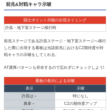
前兆&対戦キャラ示唆
闘士ポイント示唆の出現タイミング
許昌・地下室ステージ移行時
前兆ステージである
許昌ステージ・地下室ステージへ移行
した際に出現する看板は当該前兆におけるCZ期待度や対
戦キャラの示唆をしてくれる。
AT濃厚パターンも存在するので忘れずにチェックしよう!
看板の表示による示唆
表示
示唆
許昌は～
特になし
典韋～
CZの期待度アップ