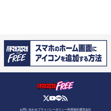
お問い合わせ
プライバシーポリシー
利用規約
運営会社