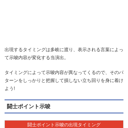
出現するタイミングは多岐に渡り、表示される言葉によっ
て示唆内容が変化する当演出。
タイミングによって示唆内容が異なってくるので、そのパ
ターンをしっかりと把握して損しない立ち回りを身に着け
よう!
闘士ポイント示唆
闘士ポイント示唆の出現タイミング