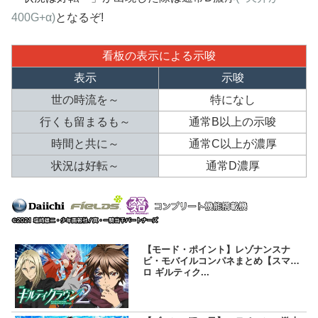
400G+α)
となるぞ!
看板の表示による示唆
表示
示唆
世の時流を～
特になし
行くも留まるも～
通常B以上の示唆
時間と共に～
通常C以上が濃厚
状況は好転～
通常D濃厚
【モード・ポイント】レゾナンスナ
ビ・モバイルコンパネまとめ【スマス
ロ ギルティク...