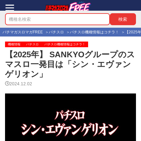
パチマガスロマガFREE
パチスロ
パチスロ機種情報はコチラ！
【202
機種情報
パチスロ
パチスロ機種情報はコチラ！
【2025年】 SANKYOグループのス
マスロ一発目は「シン・エヴァン
ゲリオン」
2024.12.02