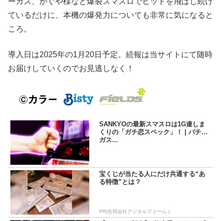
ーカス、かぐや様など爆裂スマスロでヒットを飛ばし続け
ているだけに、本機の爆発力についても非常に気になると
ころ。
導入日は2025年の1月20日予定。続報は当サイトにて随時
お届けしていくのでお見逃しなく！
SANKYOの最新スマスロは1G連しま
くりの「ガチ恋スペック」！ | パチマ
ガス...
宝くじが当たる人にだけ共通する“あ
る特徴”とは？
PR(合同会社デジタルファーム )