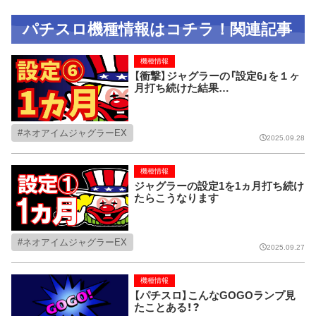
パチスロ機種情報はコチラ！関連記事
機種情報
【衝撃】ジャグラーの「設定6」を１ヶ
月打ち続けた結果…
ネオアイムジャグラーEX
2025.09.28
機種情報
ジャグラーの設定1を1ヵ月打ち続け
たらこうなります
ネオアイムジャグラーEX
2025.09.27
機種情報
【パチスロ】こんなGOGOランプ見
たことある！？