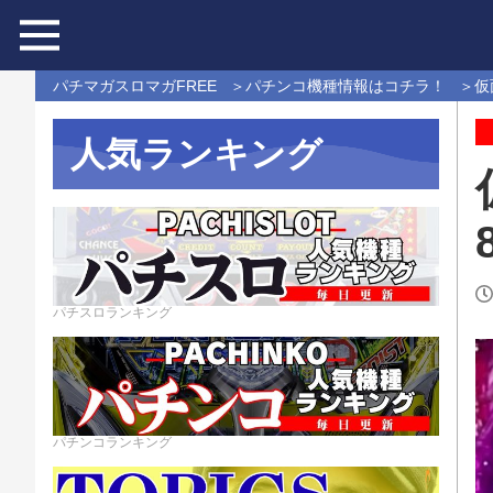
パチマガスロマガFREE
パチンコ機種情報はコチラ！
仮
人気ランキング
パチスロランキング
パチンコランキング