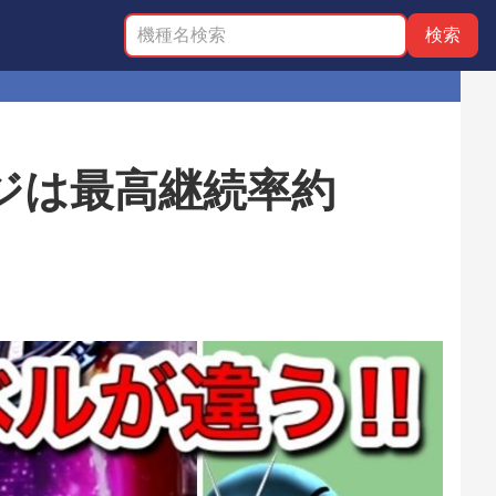
ジは最高継続率約