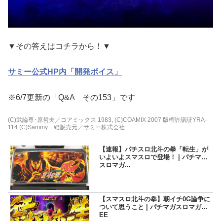
▼その答えはコチラから！▼
サミー公式HP内「開発ボイス」
※6/7更新の「Q&A その153」です
(C)武論尊･原哲夫／コアミックス 1983, (C)COAMIX 2007 版権許諾証YRA-
114 (C)Sammy 総販売元／サミー株式会社
【速報】パチスロ北斗の拳「転生」が
いよいよスマスロで登場！ | パチマガ
スロマガ...
【スマスロ北斗の拳】朝イチ0G論争に
ついて思うこと | パチマガスロマガFR
EE