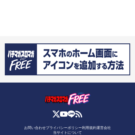
お問い合わせ
プライバシーポリシー
利用規約
運営会社
当サイトについて