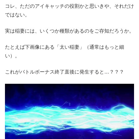
コレ、ただのアイキャッチの役割かと思いきや、それだけ
ではない。
実は稲妻には、いくつか種類があるのをご存知だろうか。
たとえば下画像にある「太い稲妻」（通常はもっと細
い）。
これがバトルボーナス終了直後に発生すると…？？？