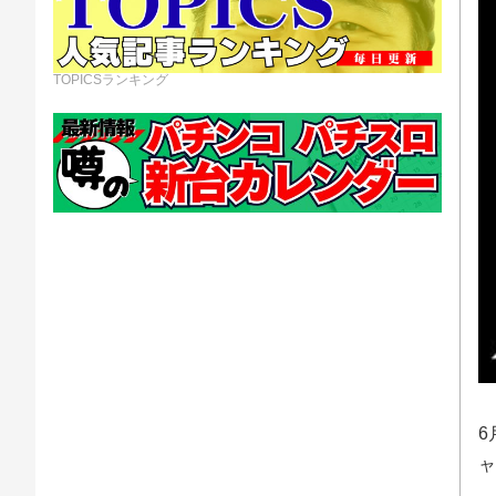
TOPICSランキング
6
ャ