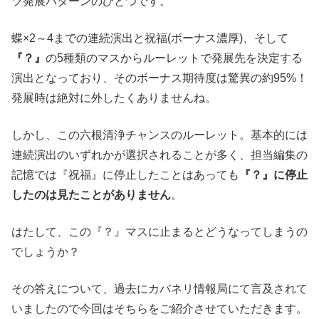
ツ発展パターンのひとつです。
蝶×2～4までの連続演出と祝福(ボーナス濃厚)、そして
『？』
の5種類のマスからルーレットで発展先を決定する
演出となっており、そのボーナス期待度は驚異の約95%！
発展時は絶対に外したくありませんね。
しかし、この六根清浄チャンスのルーレット。基本的には
連続演出のいずれかが選択されることが多く、担当編集の
記憶では『祝福』に停止したことはあっても
『？』に停止
したのは見たことがありません
。
はたして、この『？』マスに止まるとどうなってしまうの
でしょうか？
その答えについて、過去にカバネリ情報局にて言及されて
いましたので今回はそちらをご紹介させていただきます。