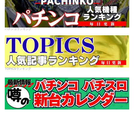
パチンコランキング
TOPICSランキング