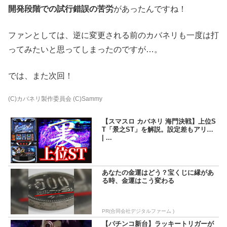
開発段階での試行錯誤の苦労
があったんですね！
ファンとしては、逆に変更される前のカバネリも一度は打
ってみたいと思ってしまったのですが…。
では、また次回！
(C)カバネリ製作委員会 (C)Sammy
【スマスロ カバネリ 海門決戦】上位S
T「景之ST」を解説。設定差もアリ！
| ...
あなたの金運はどう？宝くじに縁があ
る時、金運はこう変わる
PR(合同会社デジタルファーム )
【パチンコ新台】ラッキートリガーが