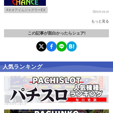
ネオアイムジャグラーEX
2025.09.26
もっと見る
この記事が面白かったらシェア!
人気ランキング
パチスロランキング