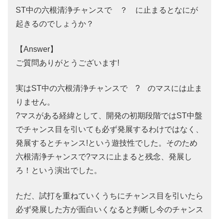
ST中の六根清浄チャンスで ？ に止まるとなにが
起きるのでしょうか？
【Answer】
ご質問ありがとうございます!
実はST中の六根清浄チャンスで ? のマスには止ま
りません。
?マスがある経緯として、開発の初期段階ではST中盤
でチャンス目を引いても必ず発展するわけではなく、
発展するとチャンス!という遊技性でした。そのため
六根清浄チャンスで?マスに止まると残念、発展し
ろ！という演出でした。
ただ、試打を重ねていくうちにチャンス目を引いたら
必ず発展した方が面白いくなると判断し今のチャンス