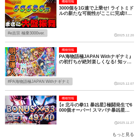
機種情報
3000個を1G連で上乗せ! ライトミド
ルの新たな可能性がここに完成!!【e
吉宗 極乗3000ver.】
e吉宗 極乗3000ver.
2025.12.20
機種情報
PA海物語極JAPAN Withナギナミ」
の初打ちが絶対楽しくなる! 知ット
ク情報!!
PA海物語極JAPAN Withナギナミ
2025.12.07
機種情報
【e 北斗の拳11 暴凶星】極闘発生で6
000個オーバー! スマパチ暴凶星の
出玉性能がスゴすぎる!
2025.11.27
もっと見る