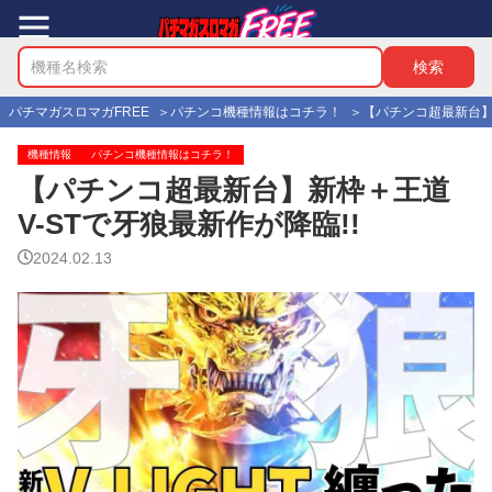
パチマガスロマガFREE
パチンコ機種情報はコチラ！
【パチンコ超最新台】新
機種情報
パチンコ機種情報はコチラ！
【パチンコ超最新台】新枠＋王道
V-STで牙狼最新作が降臨!!
2024.02.13