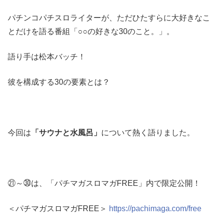
パチンコパチスロライターが、ただひたすらに大好きなこ
とだけを語る番組「○○の好きな30のこと。」。
語り手は松本バッチ！
彼を構成する30の要素とは？
今回は
「サウナと水風呂」
について熱く語りました。
㉑～㉚は、「パチマガスロマガFREE」内で限定公開！
＜パチマガスロマガFREE＞
https://pachimaga.com/free