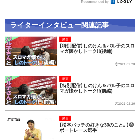
Recommended by
ライターインタビュー関連記事
動画
【特別配信】しのけん＆パル子のスロ
マガ懐かしトーク!!(後編)
2021.02.28
動画
【特別配信】しのけん＆パル子のスロ
マガ懐かしトーク!!(前編)
2021.02.26
動画
【松本バッチの好きな30のこと。】㉚
ボートレース選手