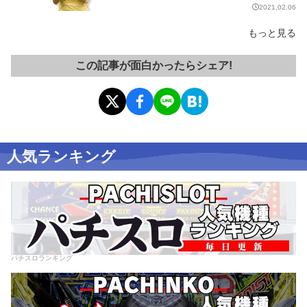
2021.02.06
もっと見る
この記事が面白かったらシェア!
人気ランキング
パチスロランキング