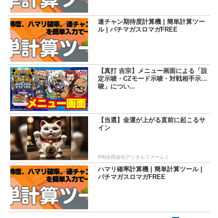
連チャン期待度計算機 | 簡単計算ツー
ル | パチマガスロマガFREE
【真打 吉宗】メニュー画面による「設
定示唆・CZモード示唆・対戦相手示
唆」につい...
【当選】金運が上がる直前に起こるサ
イン
PR(合同会社デジタルファーム )
ハマリ確率計算機 | 簡単計算ツール |
パチマガスロマガFREE