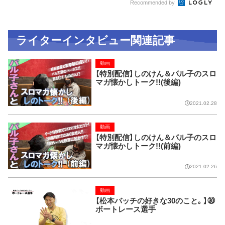
Recommended by
ライターインタビュー関連記事
動画
【特別配信】しのけん＆パル子のスロ
マガ懐かしトーク!!(後編)
2021.02.28
動画
【特別配信】しのけん＆パル子のスロ
マガ懐かしトーク!!(前編)
2021.02.26
動画
【松本バッチの好きな30のこと。】㉚
ボートレース選手