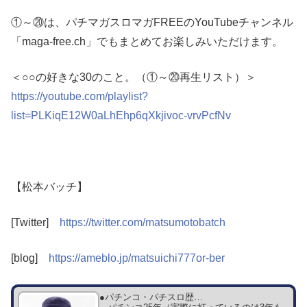
①～⑳は、パチマガスロマガFREEのYouTubeチャンネル
「maga-free.ch」でもまとめてお楽しみいただけます。
＜○○の好きな30のこと。（①～⑳再生リスト）＞
https://youtube.com/playlist?
list=PLKiqE12W0aLhEhp6qXkjivoc-vrvPcfNv
【松本バッチ】
[Twitter]
https://twitter.com/matsumotobatch
[blog]
https://ameblo.jp/matsuichi777or-ber
●パチンコ・パチスロ歴…