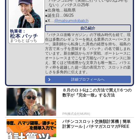
パチンコ25年（実際に打っているのは3年も
ない）／パチスロ25年
●出身地…
福島県
●誕生日…
06/25
●X…
@matsumotobatch
『パチスロ攻略マガジン』の下積み時代を経て、現
松本 バッチ
在は多数のレギュラーを抱える業界のスーパースタ
まつもと ばっち
ー。薬剤師から転身した異色の経歴を持ち、福島の
方言で末っ子を意味する「バッチ」の名で親しまれ
ています。新台解説からガチ実戦、ボートレースに
オートレースまでこなす万能なパフォーマンスに加
え、驚くほど情感豊かな文章力も唯一無二。バラエ
ティ枠を超越した超一流の表現力で、スロットの楽
しさを多角的に伝えます。
詳細プロフィールへ
８月のロト6はこの方法で買え!!６つの
数字が『完全一致』する方法
PR(株式会社MURA)
パチンコスロット交換額計算機 | 簡単
計算ツール | パチマガスロマガFREE