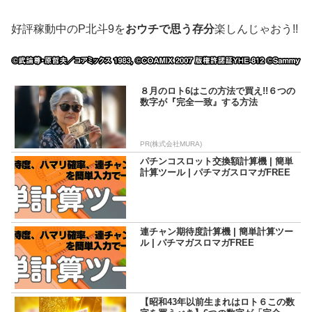
好評稼動中のP北斗9を
おウチで思う存分
楽しんじゃおう!!
８月のロト6はこの方法で買え!!６つの
数字が『完全一致』する方法
PR(株式会社MURA)
パチンコスロット交換額計算機 | 簡単
計算ツール | パチマガスロマガFREE
連チャン期待度計算機 | 簡単計算ツー
ル | パチマガスロマガFREE
【昭和43年以前生まれはロト６この数