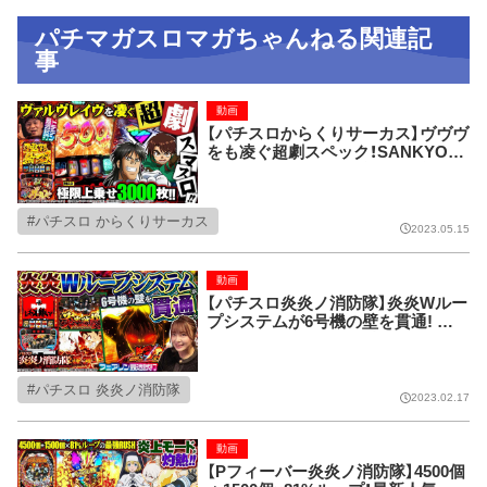
パチマガスロマガちゃんねる関連記
事
動画
【パチスロからくりサーカス】ヴヴヴ
をも凌ぐ超劇スペック！SANKYOス
マスロ第2弾の破格性能を体感!!
パチスロ からくりサーカス
2023.05.15
動画
【パチスロ炎炎ノ消防隊】炎炎Wルー
プシステムが6号機の壁を貫通! 最
強人気コンテンツと灼熱トリガーが
ここに融合!!
パチスロ 炎炎ノ消防隊
2023.02.17
動画
【Pフィーバー炎炎ノ消防隊】4500個