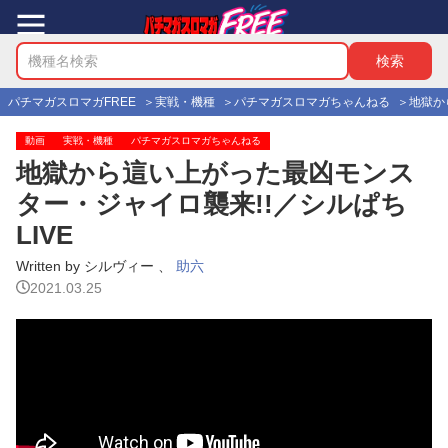
パチマガスロマガFREE
実戦・機種
パチマガスロマガちゃんねる
地獄か
動画
実戦・機種
パチマガスロマガちゃんねる
地獄から這い上がった最凶モンス
ター・ジャイロ襲来!!／シルぱち
LIVE
Written by シルヴィー 、
助六
2021.03.25