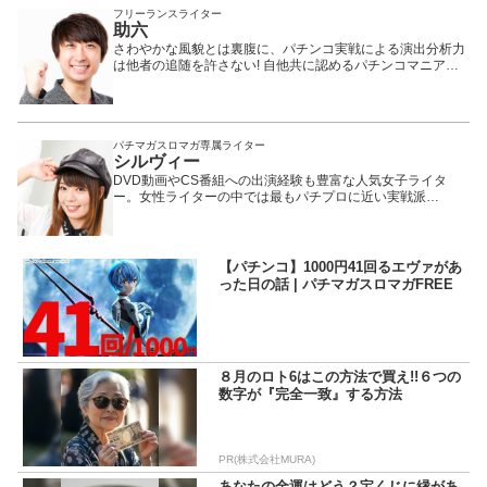
フリーランスライター
助六
さわやかな風貌とは裏腹に、パチンコ実戦による演出分析力
は他者の追随を許さない! 自他共に認めるパチンコマニア。
一度聞いたら忘れられない独特のハスキーボイスも特徴
(!?)。その特技を活かした機種解説動画はパチンコファンか
ら非常に高い評価を受けている。
パチマガスロマガ専属ライター
シルヴィー
DVD動画やCS番組への出演経験も豊富な人気女子ライタ
ー。女性ライターの中では最もパチプロに近い実戦派
で、“超”がつくほどのパチンコ＆パチスロ好き。独特のほん
わかした雰囲気と、センスのあるユニークな面白トークが特
長!
【パチンコ】1000円41回るエヴァがあ
った日の話 | パチマガスロマガFREE
８月のロト6はこの方法で買え!!６つの
数字が『完全一致』する方法
PR(株式会社MURA)
あなたの金運はどう？宝くじに縁があ