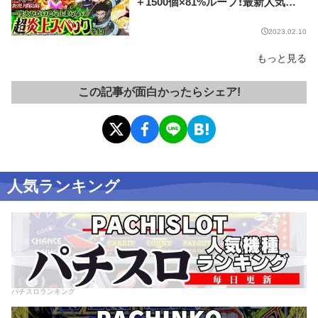
＋1500個×81%ループ！最新人気コ
ンテンツが最強RUSH搭載の超炎上
スペックで参上!!
2023.02.10
もっと見る
この記事が面白かったらシェア!
人気ランキング
パチスロランキング