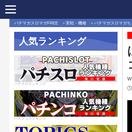
パチマガスロマガFREE
実戦・機種
パチマガスロマガち
人気ランキング
Wr
パチスロランキング
パチンコランキング