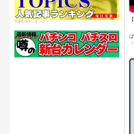
【
TOPICSランキング
ぱ
「