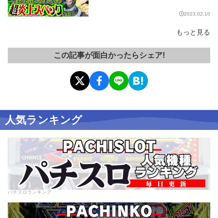
ンテンツが最強RUSH搭載の超炎上
スペックで参上!!
2023.02.10
もっと見る
この記事が面白かったらシェア!
人気ランキング
パチスロランキング