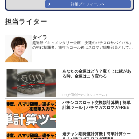
詳細プロフィールへ
担当ライター
タイラ
超過酷ドキュメンタリー企画「決死のパチスロサバイバル」
の初代制覇者。旅打ちゴール後はスロマガ編集部員としてス
キルを磨き、2014年にライターへと転身。現在は自身出演の
かたわら、動画撮影編集やディレクションにも携わるエディ
ター兼ライターとして活躍している。どんな仕事もそつなく
こなすオールラウンダー。
あなたの金運はどう？宝くじに縁があ
る時、金運はこう変わる
PR(合同会社デジタルファーム )
パチンコスロット交換額計算機 | 簡単
計算ツール | パチマガスロマガFREE
連チャン期待度計算機 | 簡単計算ツー
ル | パチマガスロマガFREE