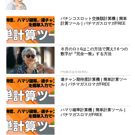
SLOT魔法少女まどか☆マギカシリーズがお気に入りで、知
識量は超トップクラス。ベテランなのに天然オトボケキャラ
なのも人気の証。トレードマークはCAP帽!
パチンコスロット交換額計算機 | 簡単
計算ツール | パチマガスロマガFREE
８月のロト6はこの方法で買え!!６つの
数字が『完全一致』する方法
PR(株式会社MURA)
連チャン期待度計算機 | 簡単計算ツー
ル | パチマガスロマガFREE
ハマリ確率計算機 | 簡単計算ツール |
パチマガスロマガFREE