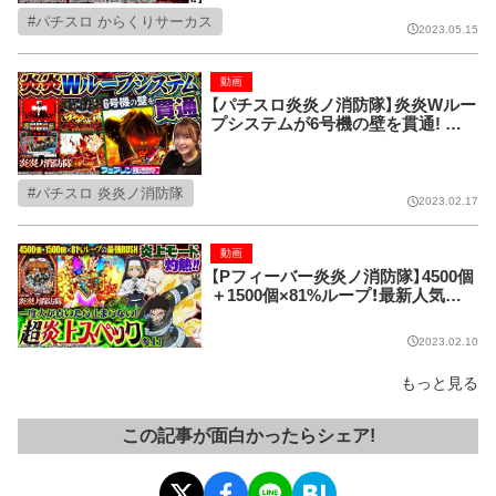
パチスロ からくりサーカス
2023.05.15
動画
【パチスロ炎炎ノ消防隊】炎炎Wルー
プシステムが6号機の壁を貫通! 最
強人気コンテンツと灼熱トリガーが
ここに融合!!
パチスロ 炎炎ノ消防隊
2023.02.17
動画
【Pフィーバー炎炎ノ消防隊】4500個
＋1500個×81%ループ！最新人気コ
ンテンツが最強RUSH搭載の超炎上
スペックで参上!!
2023.02.10
もっと見る
この記事が面白かったらシェア!