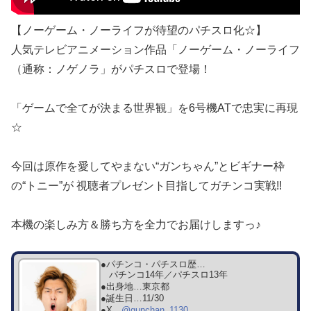
【ノーゲーム・ノーライフが待望のパチスロ化☆】
人気テレビアニメーション作品「ノーゲーム・ノーライフ
（通称：ノゲノラ」がパチスロで登場！
「ゲームで全てが決まる世界観」を6号機ATで忠実に再現
☆
今回は原作を愛してやまない“ガンちゃん”とビギナー枠
の“トニー”が 視聴者プレゼント目指してガチンコ実戦!!
本機の楽しみ方＆勝ち方を全力でお届けしますっ♪
●パチンコ・パチスロ歴…
パチンコ14年／パチスロ13年
●出身地…
東京都
●誕生日…
11/30
●X…
@gunchan_1130