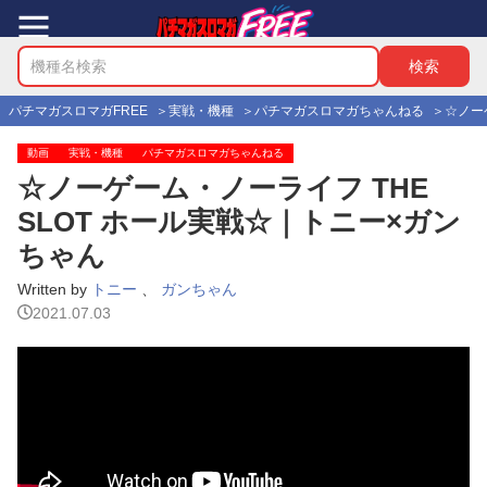
パチマガスロマガFREE
実戦・機種
パチマガスロマガちゃんねる
☆ノー
動画
実戦・機種
パチマガスロマガちゃんねる
☆ノーゲーム・ノーライフ THE
SLOT ホール実戦☆｜トニー×ガン
ちゃん
Written by
トニー
、
ガンちゃん
2021.07.03