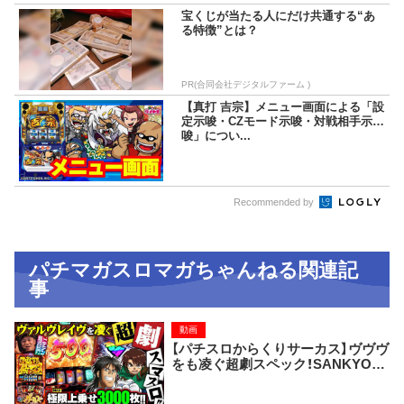
宝くじが当たる人にだけ共通する“あ
る特徴”とは？
PR(合同会社デジタルファーム )
【真打 吉宗】メニュー画面による「設
定示唆・CZモード示唆・対戦相手示
唆」につい...
Recommended by
パチマガスロマガちゃんねる関連記
事
動画
【パチスロからくりサーカス】ヴヴヴ
をも凌ぐ超劇スペック！SANKYOス
マスロ第2弾の破格性能を体感!!