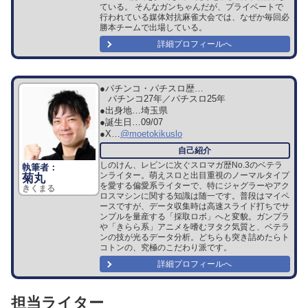
ている。 そんなガンちゃんだが、プライベートで
行われている媒体対抗麻雀大会では、なぜか毎回必
勝本チームで出場している。
詳細プロフィールへ
●パチンコ・パチスロ歴…
パチンコ27年／パチスロ25年
●出身地…
埼玉県
●誕生日…
09/07
●X…
@moetokikuslo
しのけん、レビンに次ぐスロマガ歴No.3のベテラ
ンライター。萌えスロと出目重視のノーマルタイプ
菊丸
を愛する偏愛系ライターで、特にジャグラーやアク
きくまる
ロスマシンに関する知識は随一です。普段はマイペ
ースですが、データ収集時は高速スライド打ちでサ
ンプルを量産する「採取ロボ」へと変貌。ガンプラ
や「きらら系」アニメを嗜むヲタク気質と、ベテラ
ンの技が光るデータ分析。どちらも突き詰めたらト
コトンの、究極のこだわり派です。
詳細プロフィールへ
担当ライター