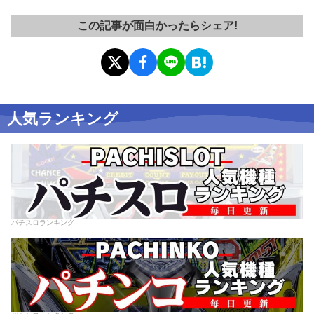
この記事が面白かったらシェア!
人気ランキング
パチスロランキング