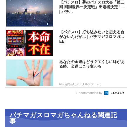
【パチスロ】夢のパチスロ大会「第二
回 回胴世界一決定戦」出場者決定！！
| パチ...
【パチスロ】打ち込みたいと思える台
がないんだが… | パチマガスロマガFR
EE
あなたの金運はどう？宝くじに縁があ
る時、金運はこう変わる
PR(合同会社デジタルファーム )
Recommended by
パチマガスロマガちゃんねる関連記
事