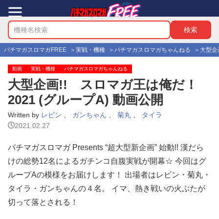
パチマガスロマガFREE
実戦・機種
パチマガスロマガちゃんねる
大型企画
動画
実戦・機種
パチマガスロマガちゃんねる
大型企画!! スロマガ王は俺だ！
2021 (グループA) 動画公開
Written by
レビン
、
ガンちゃん
、
菊丸
、
タイラ
2021.02.27
パチマガスロマガ Presents “超大型新企画” 始動!! 漢だら
けの総勢12名によるガチンコ自腹実戦が開幕☆ 今回はグ
ループAの模様をお届けします！ 出場者はレビン・菊丸・
タイラ・ガンちゃんの４名。 イマ、熱き戦いの火ぶたが
切って落とされる！