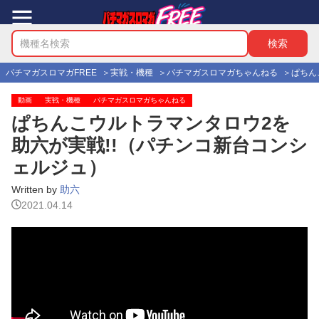
パチマガスロマガFREE
実戦・機種
パチマガスロマガちゃんねる
ぱちん
動画
実戦・機種
パチマガスロマガちゃんねる
ぱちんこウルトラマンタロウ2を
助六が実戦!!（パチンコ新台コンシ
ェルジュ）
Written by
助六
2021.04.14