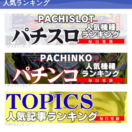
人気ランキング
パチスロランキング
パチンコランキング
TOPICSランキング