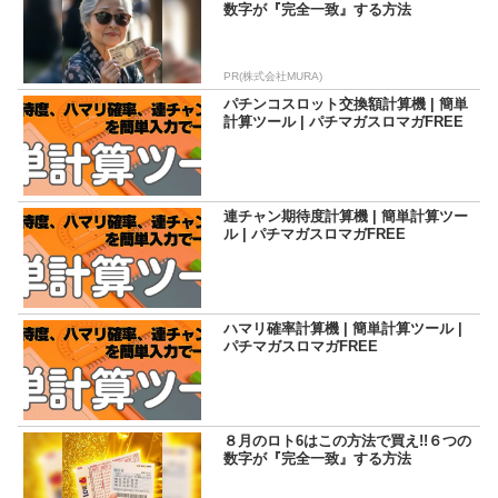
数字が『完全一致』する方法
PR(株式会社MURA)
パチンコスロット交換額計算機 | 簡単
計算ツール | パチマガスロマガFREE
連チャン期待度計算機 | 簡単計算ツー
ル | パチマガスロマガFREE
ハマリ確率計算機 | 簡単計算ツール |
パチマガスロマガFREE
８月のロト6はこの方法で買え!!６つの
数字が『完全一致』する方法