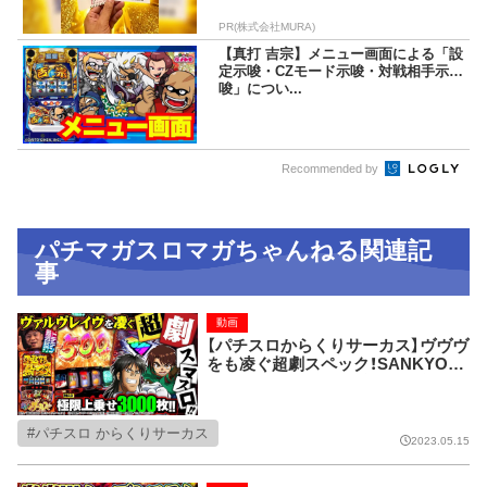
PR(株式会社MURA)
【真打 吉宗】メニュー画面による「設
定示唆・CZモード示唆・対戦相手示
唆」につい...
Recommended by
パチマガスロマガちゃんねる関連記
事
動画
【パチスロからくりサーカス】ヴヴヴ
をも凌ぐ超劇スペック！SANKYOス
マスロ第2弾の破格性能を体感!!
パチスロ からくりサーカス
2023.05.15