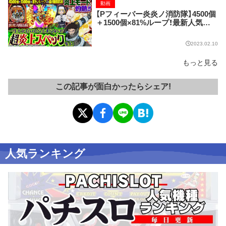
動画
【Pフィーバー炎炎ノ消防隊】4500個
＋1500個×81%ループ！最新人気コ
ンテンツが最強RUSH搭載の超炎上
スペックで参上!!
2023.02.10
もっと見る
この記事が面白かったらシェア!
人気ランキング