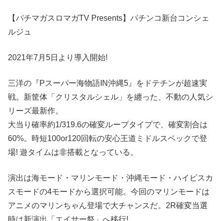
【パチマガスロマガTV Presents】パチンコ新台コンシェ
ルジュ
2021年7月5日より導入開始!
三洋の『Pスーパー海物語IN沖縄5』をドテチンが超速実
戦。新筐体「クリスタルシェル」を纏った、不動の人気シ
リーズ最新作。
大当り確率約1/319.6の確変ループタイプで、確変割合は
60%。時短100or120回転の安心王道ミドルスペックで登
場! 遊タイムは非搭載となっている。
演出は海モード・マリンモード・沖縄モード・ハイビスカ
スモードの4モードから選択可能。今回のマリンモードは
アニメのマリンちゃん登場で大チャンスだ。2R確変当選
時は新演出「エイサー祭」へ移行!