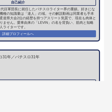
、三代目軍団長に就任したパチスロライター界の重鎮。好きにな
機種の知識量は「達人」の域。その解説動画は同業者も手本
柔道県大会2位の経歴を持つアスリート気質で、現在も肉体と
りません。愛車由来の「LEVIN」の名を背負い、筋肉と知略
人ライターです。
詳細プロフィールへ
コ31年／パチスロ31年
には定評があり、高い支持を誇る。長年、パチマガ攻略軍団
コライターとタクシードライバーとの兼業を選択している。
ウホッ…ウッホホ…」で原稿を埋め尽くされた嘘みたいなゴ
の深さは業界随一でありながら、玉の動きで勝負が決まる役モ
引き弱キャラだが、実はプライベート稼働では結構勝っている