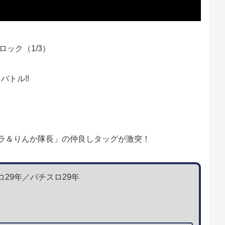
ブロック（1/3）
バトル!!
ラ＆りんか隊長」の仲良しタッグが激突！
コ29年／パチスロ29年