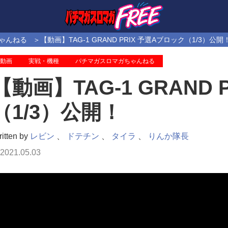
ゃんねる
【動画】TAG-1 GRAND PRIX 予選Aブロック（1/3）公開
動画
実戦・機種
パチマガスロマガちゃんねる
【動画】TAG-1 GRAND
（1/3）公開！
itten by
レビン
、
ドテチン
、
タイラ
、
りんか隊長
2021.05.03