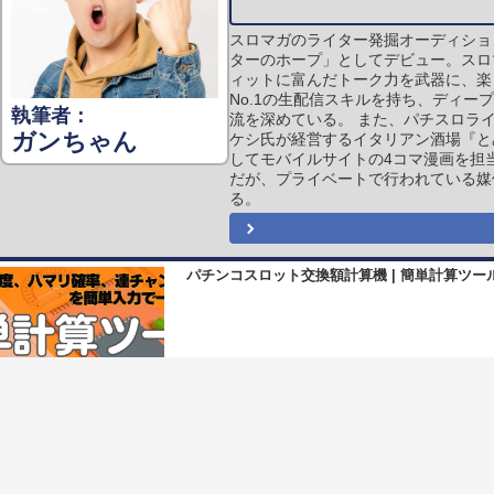
スロマガのライター発掘オーディショ
ターのホープ」としてデビュー。スロ
ィットに富んだトーク力を武器に、楽
No.1の生配信スキルを持ち、ディ
流を深めている。 また、パチスロラ
ガンちゃん
ケシ氏が経営するイタリアン酒場『と
してモバイルサイトの4コマ漫画を担
だが、プライベートで行われている媒
る。
パチンコスロット交換額計算機 | 簡単計算ツール
空港ラウンジを無料で使う方法
PR(クレディセゾン)