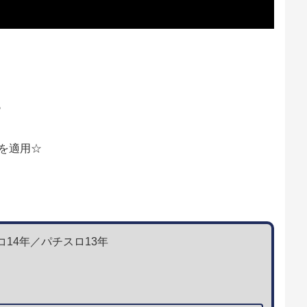
♪
ルを適用☆
コ14年／パチスロ13年