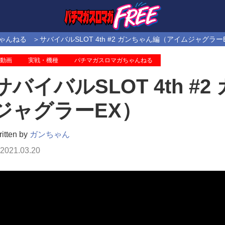
ゃんねる
サバイバルSLOT 4th #2 ガンちゃん編（アイムジャグラー
動画
実戦・機種
パチマガスロマガちゃんねる
サバイバルSLOT 4th 
ジャグラーEX）
itten by
ガンちゃん
2021.03.20