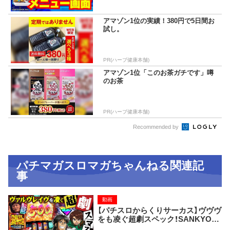
アマゾン1位の実績！380円で5日間お
試し。
PR(ハーブ健康本舗)
アマゾン1位「このお茶ガチです」噂
のお茶
PR(ハーブ健康本舗)
Recommended by
パチマガスロマガちゃんねる関連記
事
動画
【パチスロからくりサーカス】ヴヴヴ
をも凌ぐ超劇スペック！SANKYOス
マスロ第2弾の破格性能を体感!!