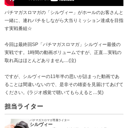
パチマガスロマガの「シルヴィー」がホールのお客さんと
一緒に、連れパチをしながら大当りミッション達成を目指
す実戦番組☆
今回は最終回SP「パチマガスロマガ」シルヴィー最後の
実戦です。1時間の動画ボリュームですが、正直…実戦の
取れ高はほとんどありません…(泣)
ですが、シルヴィーの11年半の思いが詰まった動画であ
ることは間違いないので、是非その雄姿を見届けてあげて
ください。(ラジオ感覚で聴いてもらえると…笑)
担当ライター
パチマガスロマガ専属ライター
シルヴィー