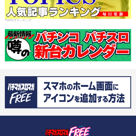
TOPICSランキング