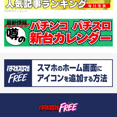
TOPICSランキング