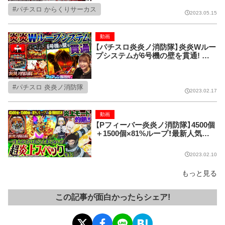
パチスロ からくりサーカス
2023.05.15
動画
【パチスロ炎炎ノ消防隊】炎炎Wルー
プシステムが6号機の壁を貫通! 最
強人気コンテンツと灼熱トリガーが
ここに融合!!
パチスロ 炎炎ノ消防隊
2023.02.17
動画
【Pフィーバー炎炎ノ消防隊】4500個
＋1500個×81%ループ！最新人気コ
ンテンツが最強RUSH搭載の超炎上
スペックで参上!!
2023.02.10
もっと見る
この記事が面白かったらシェア!