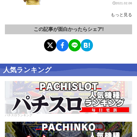
2021.02.06
もっと見る
この記事が面白かったらシェア!
人気ランキング
パチスロランキング