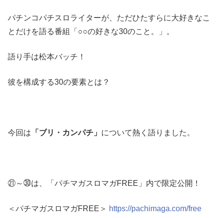
パチンコパチスロライターが、ただひたすらに大好きなこ
とだけを語る番組「○○の好きな30のこと。」。
語り手は松本バッチ！
彼を構成する30の要素とは？
今回は
「ブリ・カンパチ」
について熱く語りました。
㉑～㉚は、「パチマガスロマガFREE」内で限定公開！
＜パチマガスロマガFREE＞
https://pachimaga.com/free