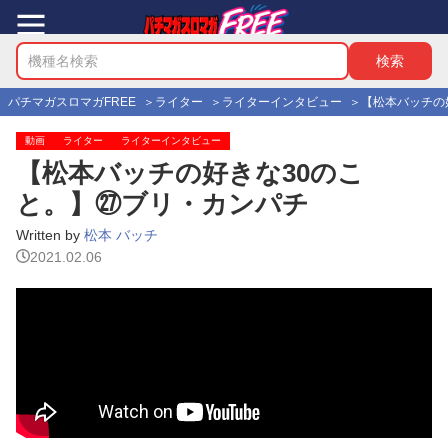
パチマガスロマガFREE
ライター
ライターインタビュー
【松本バッチの
動画
ライター
ライターインタビュー
【松本バッチの好きな30のこ
と。】㉗ブリ・カンパチ
Written by
松本 バッチ
2021.02.06