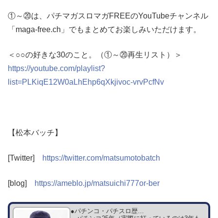
①～⑳は、パチマガスロマガFREEのYouTubeチャンネル
「maga-free.ch」でもまとめてお楽しみいただけます。
＜○○の好きな30のこと。（①～⑳再生リスト）＞
https://youtube.com/playlist?
list=PLKiqE12W0aLhEhp6qXkjivoc-vrvPcfNv
【松本バッチ】
[Twitter]
https://twitter.com/matsumotobatch
[blog]
https://ameblo.jp/matsuichi777or-ber
●パチンコ・パチスロ歴…