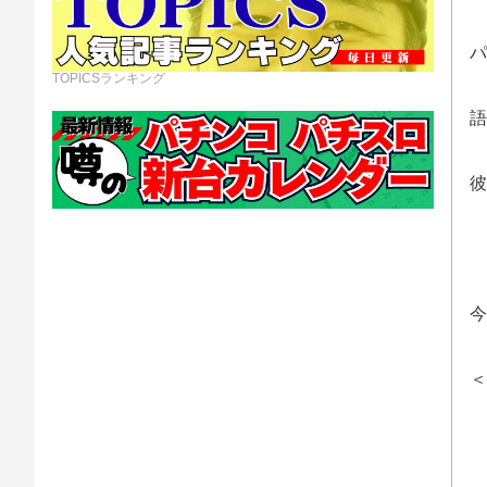
パ
TOPICSランキング
語
彼
今