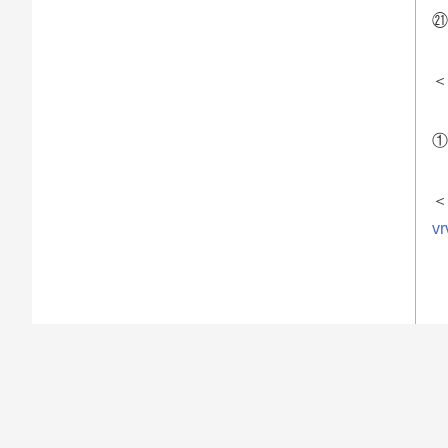
㉑
＜
①
＜
vr
【
[T