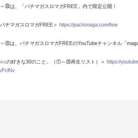
～㉚は、「パチマガスロマガFREE」内で限定公開！
パチマガスロマガFREE＞
https://pachimaga.com/free
～⑳は、パチマガスロマガFREEのYouTubeチャンネル「mag
○○の好きな30のこと。（①～⑳再生リスト）＞
https://youtu
vPcfNv
松本バッチ】
witter]
https://twitter.com/matsumotobatch