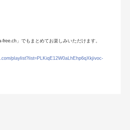
a-free.ch」でもまとめてお楽しみいただけます。
be.com/playlist?list=PLKiqE12W0aLhEhp6qXkjivoc-