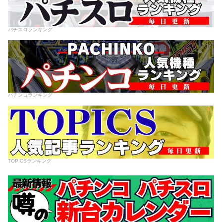
パチスロランキング
パチンコランキング
TOPICSランキング