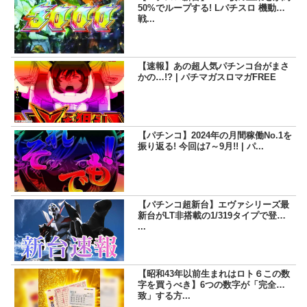
50%でループする! Lパチスロ 機動
戦...
【速報】あの超人気パチンコ台がまさ
かの…!? | パチマガスロマガFREE
【パチンコ】2024年の月間稼働No.1を
振り返る! 今回は7～9月!! | パ...
【パチンコ超新台】エヴァシリーズ最
新台がLT非搭載の1/319タイプで登場!!
...
【昭和43年以前生まれはロト６この数
字を買うべき】6つの数字が「完全一
致」する方...