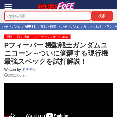
パチマガスロマガFREE
実戦・機種
パチマガスロマガちゃんねる
Pフィ
動画
実戦・機種
パチマガスロマガちゃんねる
Pフィーバー 機動戦士ガンダムユ
ニコーン～ついに覚醒する現行機
最強スペックを試打解説！
Written by
ドテチン
2021.06.28