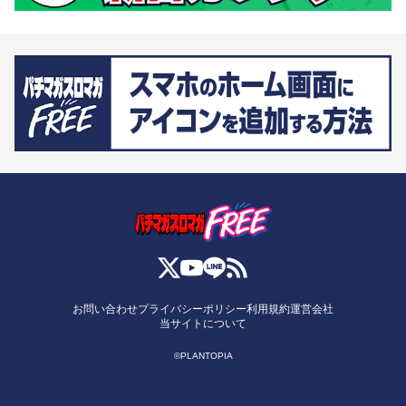
お問い合わせ
プライバシーポリシー
利用規約
運営会社
当サイトについて
©PLANTOPIA