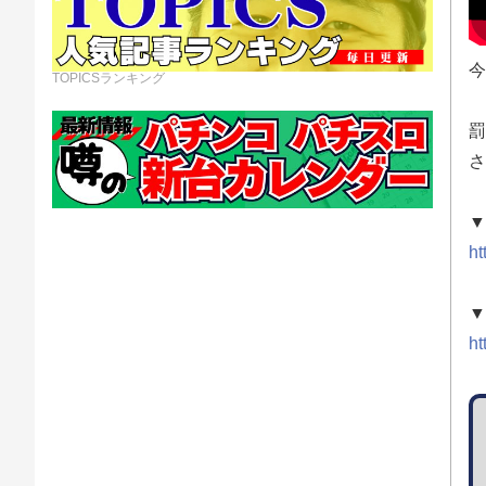
今
TOPICSランキング
罰
さ
▼
ht
▼
ht