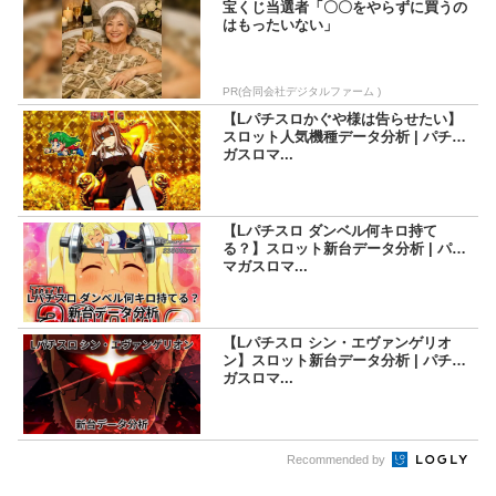
宝くじ当選者「〇〇をやらずに買うの
はもったいない」
PR(合同会社デジタルファーム )
【Lパチスロかぐや様は告らせたい】
スロット人気機種データ分析 | パチマ
ガスロマ...
【Lパチスロ ダンベル何キロ持て
る？】スロット新台データ分析 | パチ
マガスロマ...
【Lパチスロ シン・エヴァンゲリオ
ン】スロット新台データ分析 | パチマ
ガスロマ...
Recommended by