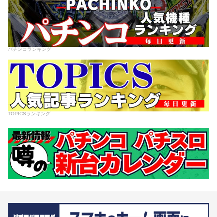
パチンコランキング
TOPICSランキング