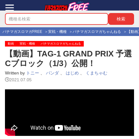
パチマガスロマガFREE
実戦・機種
パチマガスロマガちゃんねる
【動画】
動画
実戦・機種
パチマガスロマガちゃんねる
【動画】TAG-1 GRAND PRIX 予選
Cブロック（1/3）公開！
Written by
トニー
、
パンダ
、
はじめ
、
くまちゃむ
2021.07.05