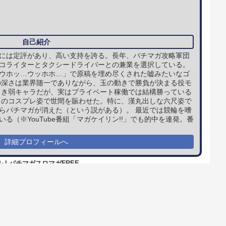
には定評があり、高い支持を誇る。長年、パチマガ攻略軍団
コライターとタクシードライバーとの兼業を選択している。
ウホッ…ウッホホ…」で原稿を埋め尽くされた嘘みたいなゴ
の深さは業界随一でありながら、玉の動きで勝負が決まる役モ
引き弱キャラだが、実はプライベート稼働では結構勝っている
々のコスプレ姿で世間を賑わせた。特に、漢丸出しな六尺姿で
らパチマガが消えた（という説がある）。 最近では競輪を嗜
る（※YouTube番組「マガケイリン!!」でも的中を連発。番
詳細プロフィールへ
 | パチマガスロマガFREE
が続々登場！Amazonの本気が...