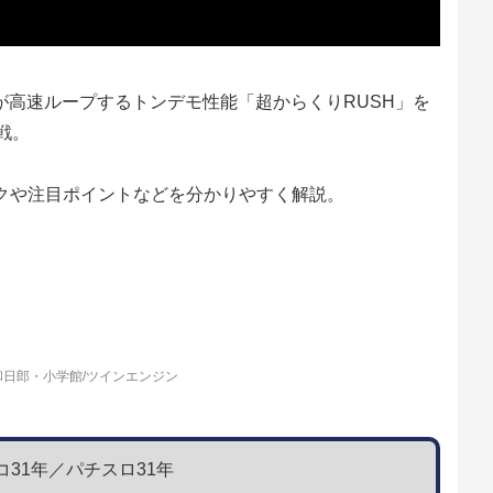
出玉が高速ループするトンデモ性能「超からくりRUSH」を
戦。
クや注目ポイントなどを分かりやすく解説。
和日郎・小学館/ツインエンジン
コ31年／パチスロ31年