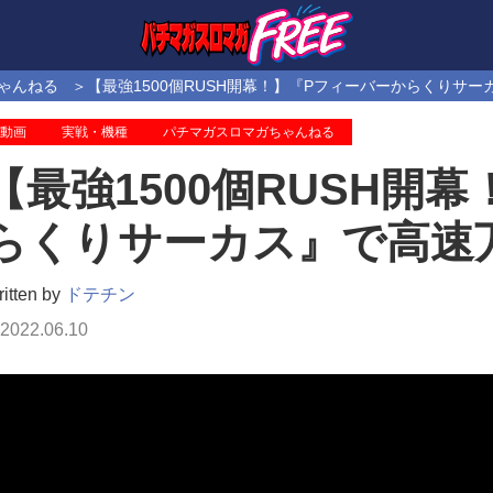
ゃんねる
【最強1500個RUSH開幕！】『Pフィーバーからくりサー
動画
実戦・機種
パチマガスロマガちゃんねる
【最強1500個RUSH開
らくりサーカス』で高速万
itten by
ドテチン
2022.06.10