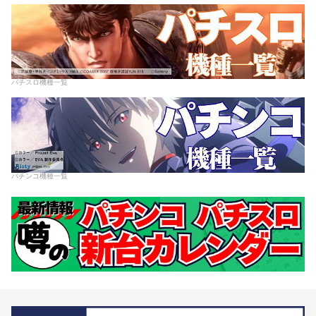
パチスロ機種一覧
パチンコ機種一覧