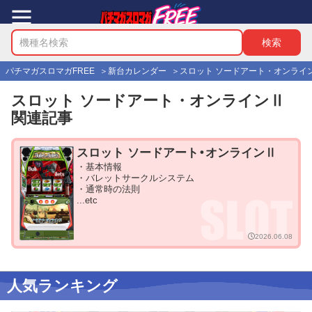
パチマガスロマガFREE
新台カレンダー
スロット ソードアート・オンライ
スロット ソードアート・オンラインⅡ
関連記事
スロット ソードアート・オンラインⅡ
基本情報
バレットサークルシステム
通常時の法則
...etc
2026.06.08
人気ランキング