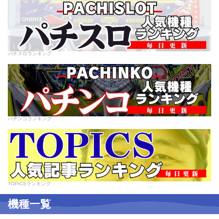
パチスロランキング
パチンコランキング
TOPICSランキング
機種一覧